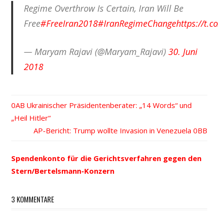
Regime Overthrow Is Certain, Iran Will Be
Free
#FreeIran2018
#IranRegimeChange
https://t.c
— Maryam Rajavi (@Maryam_Rajavi)
30. Juni
2018
Vorheriger
Ukrainischer Präsidentenberater: „14 Words“ und
Beitrags-
„Heil Hitler“
Beitrag:
Nächster
AP-Bericht: Trump wollte Invasion in Venezuela
Navigation
Beitrag:
Spendenkonto für die Gerichtsverfahren gegen den
Stern/Bertelsmann-Konzern
3 KOMMENTARE