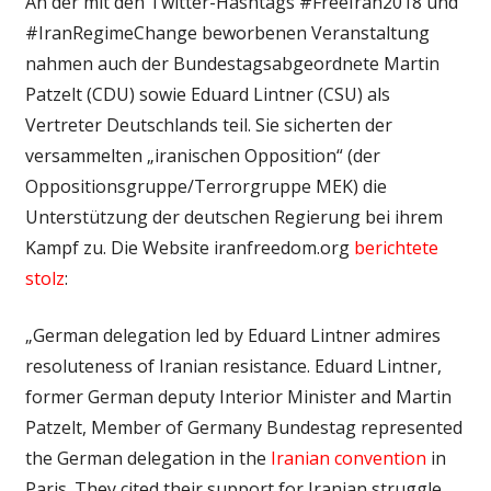
An der mit den Twitter-Hashtags #FreeIran2018 und
#IranRegimeChange beworbenen Veranstaltung
nahmen auch der Bundestagsabgeordnete Martin
Patzelt (CDU) sowie Eduard Lintner (CSU) als
Vertreter Deutschlands teil. Sie sicherten der
versammelten „iranischen Opposition“ (der
Oppositionsgruppe/Terrorgruppe MEK) die
Unterstützung der deutschen Regierung bei ihrem
Kampf zu. Die Website iranfreedom.org
berichtete
stolz
:
„German delegation led by Eduard Lintner admires
resoluteness of Iranian resistance. Eduard Lintner,
former German deputy Interior Minister and Martin
Patzelt, Member of Germany Bundestag represented
the German delegation in the
Iranian convention
in
Paris. They cited their support for Iranian struggle