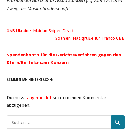
Präsidenten Baschar al-Assad standen […] vom syrischen
Zweig der Muslimbruderschaft“
Vorheriger
Ukraine: Maidan Sniper Dead
Beitrags-
Beitrag:
Nächster
Spanien: Nazigrüße für Franco
Beitrag:
Navigation
Spendenkonto für die Gerichtsverfahren gegen den
Stern/Bertelsmann-Konzern
KOMMENTAR HINTERLASSEN
Du musst
angemeldet
sein, um einen Kommentar
abzugeben.