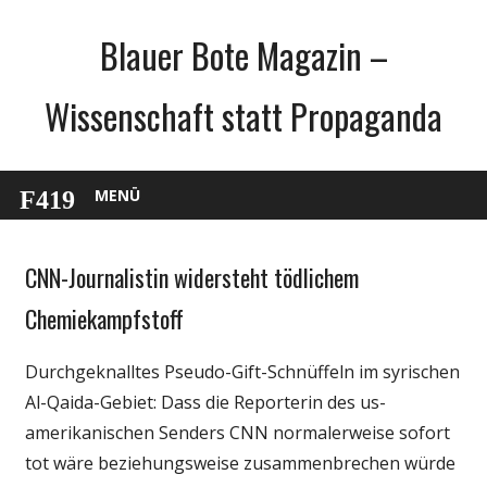
Zum
Blauer Bote Magazin –
Inhalt
springen
Wissenschaft statt Propaganda
MENÜ
CNN-Journalistin widersteht tödlichem
Gesellschaft
Medien
Chemiekampfstoff
Politik
Durchgeknalltes Pseudo-Gift-Schnüffeln im syrischen
Wissenschaft
Al-Qaida-Gebiet: Dass die Reporterin des us-
amerikanischen Senders CNN normalerweise sofort
tot wäre beziehungsweise zusammenbrechen würde