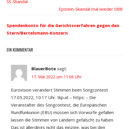
Beitrags-
SS-Skandal
Beitrag:
Nächster
Epstein-Skandal mal wieder
Navigation
Beitrag:
Spendenkonto für die Gerichtsverfahren gegen den
Stern/Bertelsmann-Konzern
EIN KOMMENTAR
BlauerBote
sagt:
17. Mai 2022 um 11:06 Uhr
Eurovision verändert Stimmen beim Songcontest
17.05.2022, 10:17 Uhr. tkp.at – https: – Die
Veranstalter des Songcontest, die Europäischen
Rundfunkunion (EBU) müssen sich Vorwürfe gefallen
lassen die Stimmen von Ländern gefälscht zu haben.
Das ist allerdings nicht das einzige, was bei den