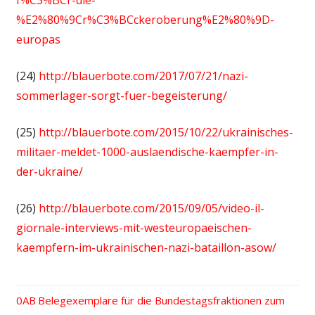
f%C3%BCr-die-
%E2%80%9Cr%C3%BCckeroberung%E2%80%9D-
europas
(24)
http://blauerbote.com/2017/07/21/nazi-
sommerlager-sorgt-fuer-begeisterung/
(25)
http://blauerbote.com/2015/10/22/ukrainisches-
militaer-meldet-1000-auslaendische-kaempfer-in-
der-ukraine/
(26)
http://blauerbote.com/2015/09/05/video-il-
giornale-interviews-mit-westeuropaeischen-
kaempfern-im-ukrainischen-nazi-bataillon-asow/
Vorheriger
Belegexemplare für die Bundestagsfraktionen zum