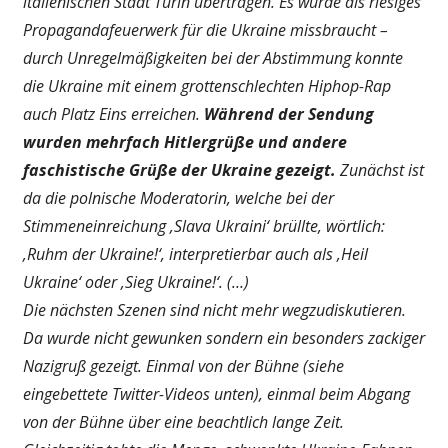
italienischen Stadt Turin übertragen. Es wurde als riesiges
Propagandafeuerwerk für die Ukraine missbraucht –
durch Unregelmäßigkeiten bei der Abstimmung konnte
die Ukraine mit einem grottenschlechten Hiphop-Rap
auch Platz Eins erreichen.
Während der Sendung
wurden mehrfach Hitlergrüße und andere
faschistische Grüße der Ukraine gezeigt.
Zunächst ist
da die polnische Moderatorin, welche bei der
Stimmeneinreichung ‚Slava Ukraini‘ brüllte, wörtlich:
‚Ruhm der Ukraine!‘, interpretierbar auch als ‚Heil
Ukraine‘ oder ‚Sieg Ukraine!‘. (…)
Die nächsten Szenen sind nicht mehr wegzudiskutieren.
Da wurde nicht gewunken sondern ein besonders zackiger
Nazigruß gezeigt. Einmal von der Bühne (siehe
eingebettete Twitter-Videos unten), einmal beim Abgang
von der Bühne über eine beachtlich lange Zeit.