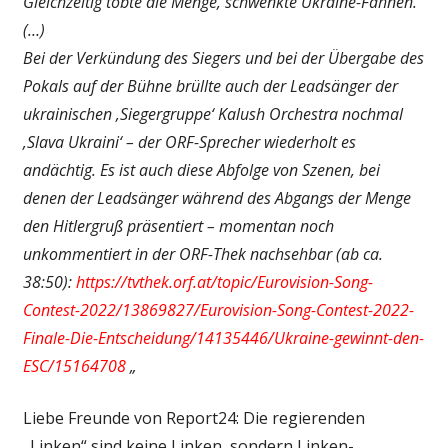
Gleichzeitig tobte die Menge, schwenkte Ukraine-Fahnen.
(…)
Bei der Verkündung des Siegers und bei der Übergabe des
Pokals auf der Bühne brüllte auch der Leadsänger der
ukrainischen ‚Siegergruppe‘ Kalush Orchestra nochmal
‚Slava Ukraini‘ – der ORF-Sprecher wiederholt es
andächtig. Es ist auch diese Abfolge von Szenen, bei
denen der Leadsänger während des Abgangs der Menge
den Hitlergruß präsentiert – momentan noch
unkommentiert in der ORF-Thek nachsehbar (ab ca.
38:50):
https://tvthek.orf.at/topic/Eurovision-Song-
Contest-2022/13869827/Eurovision-Song-Contest-2022-
Finale-Die-Entscheidung/14135446/Ukraine-gewinnt-den-
ESC/15164708
„
Liebe Freunde von Report24: Die regierenden
„Linken“ sind keine Linken, sondern Linken-