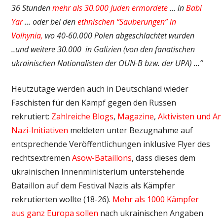
36 Stunden
mehr als 30.000 Juden ermordete
… in
Babi
Yar
… oder bei den
ethnischen “Säuberungen” in
Volhynia,
wo 40-60.000 Polen abgeschlachtet wurden
..und weitere 30.000 in Galizien (von den fanatischen
ukrainischen Nationalisten der OUN-B bzw. der UPA) …“
Heutzutage werden auch in Deutschland wieder
Faschisten für den Kampf gegen den Russen
rekrutiert:
Zahlreiche
Blogs
,
Magazine
,
Aktivisten
und
An
Nazi-Initiativen
meldeten unter Bezugnahme auf
entsprechende Veröffentlichungen inklusive Flyer des
rechtsextremen
Asow-Bataillons
, dass dieses dem
ukrainischen Innenministerium unterstehende
Bataillon auf dem Festival Nazis als Kämpfer
rekrutierten wollte (18-26).
Mehr als 1000 Kämpfer
aus ganz Europa
sollen
nach ukrainischen Angaben