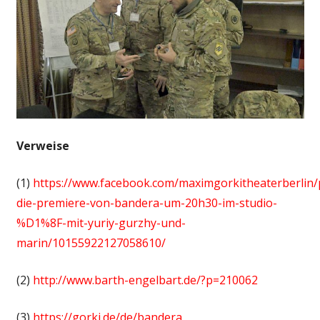
Verweise
(1)
https://www.facebook.com/maximgorkitheaterberlin/
die-premiere-von-bandera-um-20h30-im-studio-
%D1%8F-mit-yuriy-gurzhy-und-
marin/10155922127058610/
(2)
http://www.barth-engelbart.de/?p=210062
(3)
https://gorki.de/de/bandera