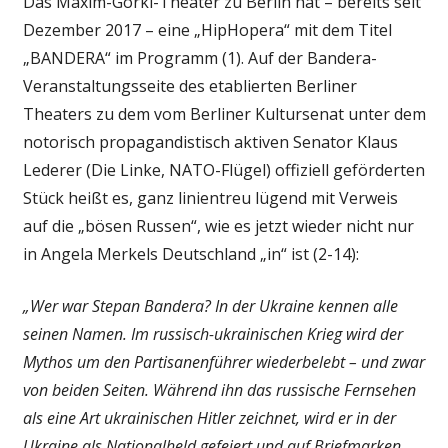
Das Maxim-Gorki-Theater zu Berlin hat – bereits seit
Dezember 2017 – eine „HipHopera“ mit dem Titel
„BANDERA“ im Programm (1). Auf der Bandera-
Veranstaltungsseite des etablierten Berliner
Theaters zu dem vom Berliner Kultursenat unter dem
notorisch propagandistisch aktiven Senator Klaus
Lederer (Die Linke, NATO-Flügel) offiziell geförderten
Stück heißt es, ganz linientreu lügend mit Verweis
auf die „bösen Russen“, wie es jetzt wieder nicht nur
in Angela Merkels Deutschland „in“ ist (2-14):
„Wer war Stepan Bandera? In der Ukraine kennen alle
seinen Namen. Im russisch-ukrainischen Krieg wird der
Mythos um den Partisanenführer wiederbelebt – und zwar
von beiden Seiten. Während ihn das russische Fernsehen
als eine Art ukrainischen Hitler zeichnet, wird er in der
Ukraine als Nationalheld gefeiert und auf Briefmarken