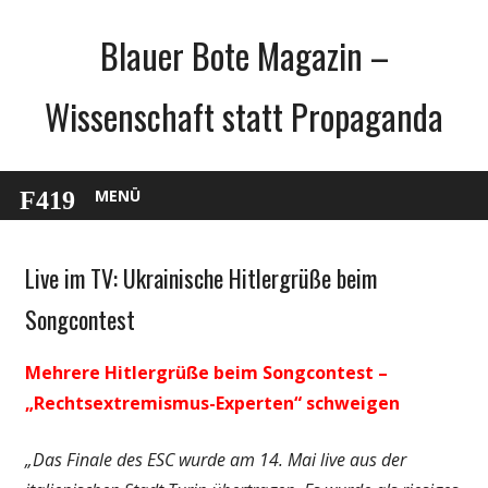
Zum
Blauer Bote Magazin –
Inhalt
springen
Wissenschaft statt Propaganda
MENÜ
Live im TV: Ukrainische Hitlergrüße beim
Gesellschaft
Medien
Songcontest
Politik
Mehrere Hitlergrüße beim Songcontest –
Wirtschaft
„Rechtsextremismus-Experten“ schweigen
Wissenschaft
„Das Finale des ESC wurde am 14. Mai live aus der