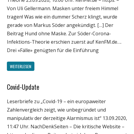
Theorie 23.09.2020, 10:00 Uhr. KenFM.de – https: –
Wirtschaft
Von Uli Gellermann. Masken unter freiem Himmel
Wissenschaft
tragen! Was wie ein dummer Scherz klingt, wurde
gerade von Markus Söder angekündigt. […] Der
Beitrag Hund ohne Maske. Zur Söder-Corona-
Infektions-Theorie erschien zuerst auf KenFM.de….
Drei «Fälle» genügten für die Einführung
WEITERLESEN
Covid-Update
Gesellschaft
Medien
Leserbriefe zu „Covid-19 – ein europaweiter
Politik
Zahlenvergleich zeigt, wie unbegründet und
Wirtschaft
manipulativ der derzeitige Alarmismus ist“ 13.09.2020,
Wissenschaft
11:47 Uhr. NachDenkSeiten – Die kritische Website –