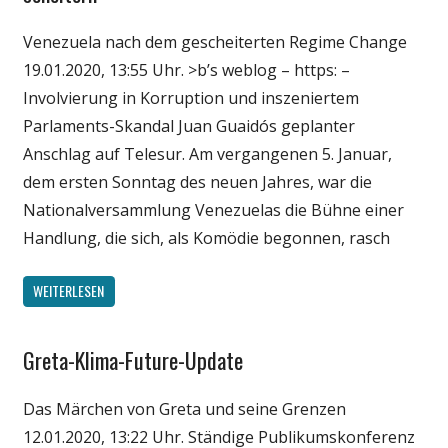
Politik
Venezuela nach dem gescheiterten Regime Change
Wissenschaft
19.01.2020, 13:55 Uhr. >b’s weblog – https: –
Involvierung in Korruption und inszeniertem
Parlaments-Skandal Juan Guaidós geplanter
Anschlag auf Telesur. Am vergangenen 5. Januar,
dem ersten Sonntag des neuen Jahres, war die
Nationalversammlung Venezuelas die Bühne einer
Handlung, die sich, als Komödie begonnen, rasch
WEITERLESEN
Greta-Klima-Future-Update
Gesellschaft
Medien
Das Märchen von Greta und seine Grenzen
Politik
12.01.2020, 13:22 Uhr. Ständige Publikumskonferenz
Wissenschaft