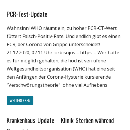
PCR-Test-Update
Gesellschaft
Medien
Wahnsinn! WHO räumt ein, zu hoher PCR-CT-Wert
Politik
füttert Falsch-Positiv-Rate. Und endlich gibt es einen
Wirtschaft
PCR, der Corona von Grippe unterscheidet!
Wissenschaft
21.12.2020, 02:11 Uhr. orbisnjus – https: – Wer hätte
es für möglich gehalten, die höchst verrufene
Weltgesundheitsorganisation (WHO) hat eine seit
den Anfängen der Corona-Hysterie kursierende
“Verschwörungstheorie”, ohne viel Aufhebens
WEITERLESEN
Krankenhaus-Update – Klinik-Sterben während
Gesellschaft
Medien