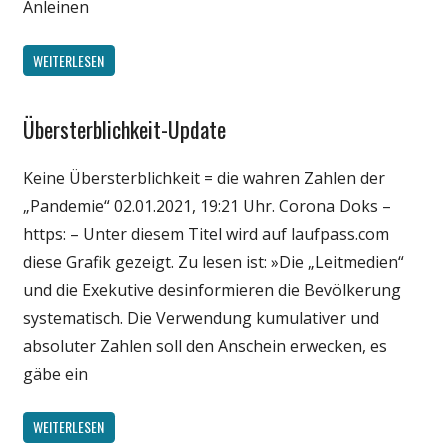
Anleinen
WEITERLESEN
Übersterblichkeit-Update
Gesellschaft
Medien
Keine Übersterblichkeit = die wahren Zahlen der
Politik
„Pandemie“ 02.01.2021, 19:21 Uhr. Corona Doks –
Wirtschaft
https: – Unter diesem Titel wird auf laufpass.com
Wissenschaft
diese Grafik gezeigt. Zu lesen ist: »Die „Leitmedien“
und die Exekutive desinformieren die Bevölkerung
systematisch. Die Verwendung kumulativer und
absoluter Zahlen soll den Anschein erwecken, es
gäbe ein
WEITERLESEN