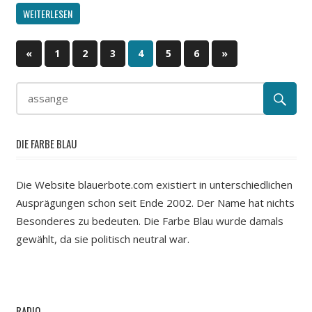
WEITERLESEN
«
Vorherige
1
2
3
4
5
6
Nächste
»
Beitragsnavigation
Beiträge
Beiträge
DIE FARBE BLAU
Die Website blauerbote.com existiert in unterschiedlichen
Ausprägungen schon seit Ende 2002. Der Name hat nichts
Besonderes zu bedeuten. Die Farbe Blau wurde damals
gewählt, da sie politisch neutral war.
RADIO