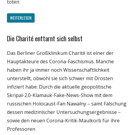
toten
WEITERLESEN
Die Charité enttarnt sich selbst
Gesellschaft
Medien
Das Berliner Großklinikum Charité ist einer der
Politik
Hauptakteure des Corona-Faschismus. Manche
Wirtschaft
haben ihr ja immer noch Wissenschaftlichkeit
Wissenschaft
unterstellt, obwohl sie sich schwer mit Drosten
infiziert habe. Durch die aktuelle geopolitische
Skripal-2.0-Klamauk-Fake-News-Show mit dem
russischen Holocaust-Fan Nawalny – samt Fälschung
dessen medizinischer Untersuchungsergebnisse –
sowie den neuen Corona-Kritik-Maulkorb für ihre
Professoren