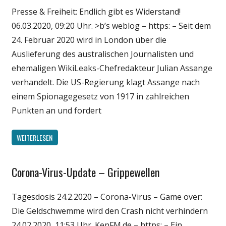
Medien
Presse & Freiheit: Endlich gibt es Widerstand!
Politik
06.03.2020, 09:20 Uhr. >b’s weblog – https: – Seit dem
Wissenschaft
24. Februar 2020 wird in London über die
Auslieferung des australischen Journalisten und
ehemaligen WikiLeaks-Chefredakteur Julian Assange
verhandelt. Die US-Regierung klagt Assange nach
einem Spionagegesetz von 1917 in zahlreichen
Punkten an und fordert
WEITERLESEN
Corona-Virus-Update – Grippewellen
Gesellschaft
Medien
Tagesdosis 24.2.2020 – Corona-Virus – Game over:
Politik
Die Geldschwemme wird den Crash nicht verhindern
Wissenschaft
24.02.2020, 11:53 Uhr. KenFM.de – https: – Ein