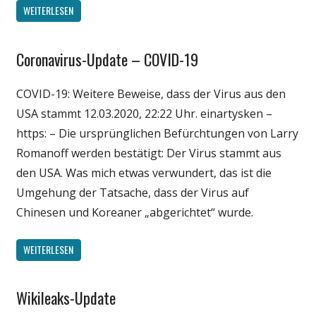
WEITERLESEN
Coronavirus-Update – COVID-19
Gesellschaft
Medien
COVID-19: Weitere Beweise, dass der Virus aus den
Politik
USA stammt 12.03.2020, 22:22 Uhr. einartysken –
Wissenschaft
https: – Die ursprünglichen Befürchtungen von Larry
Romanoff werden bestätigt: Der Virus stammt aus
den USA. Was mich etwas verwundert, das ist die
Umgehung der Tatsache, dass der Virus auf
Chinesen und Koreaner „abgerichtet“ wurde.
WEITERLESEN
Wikileaks-Update
Gesellschaft