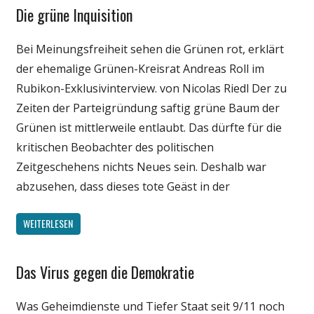
Die grüne Inquisition
Gesellschaft
Medien
Bei Meinungsfreiheit sehen die Grünen rot, erklärt
Politik
der ehemalige Grünen-Kreisrat Andreas Roll im
Wirtschaft
Rubikon-Exklusivinterview. von Nicolas Riedl Der zu
Wissenschaft
Zeiten der Parteigründung saftig grüne Baum der
Grünen ist mittlerweile entlaubt. Das dürfte für die
kritischen Beobachter des politischen
Zeitgeschehens nichts Neues sein. Deshalb war
abzusehen, dass dieses tote Geäst in der
WEITERLESEN
Das Virus gegen die Demokratie
Gesellschaft
Medien
Was Geheimdienste und Tiefer Staat seit 9/11 noch
Politik