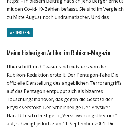
https: – In diesem Beitrag hat sich Jens Berger erneut
mit den Covid-19-Zahlen befasst. Sie sind im Vergleich
zu Mitte August noch undramatischer. Und das
WEITERLESEN
Meine bisherigen Artikel im Rubikon-Magazin
Gesellschaft
Medien
Überschrift und Teaser sind meistens von der
Politik
Rubikon-Redaktion erstellt. Der Pentagon-Fake Die
Wirtschaft
offizielle Darstellung des angeblichen Terrorangriffs
Wissenschaft
auf das Pentagon entpuppt sich als bizarres
Täuschungsmanöver, das gegen die Gesetze der
Physik verstößt. Der Scheinheilige Der Physiker
Harald Lesch deckt gern „Verschwörungstheorien“
auf, schweigt jedoch zum 11. September 2001. Die