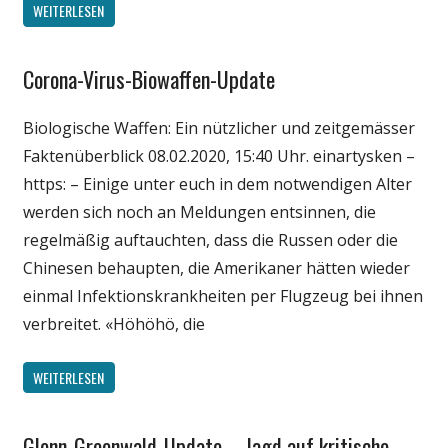
WEITERLESEN
Corona-Virus-Biowaffen-Update
Gesellschaft
Medien
Biologische Waffen: Ein nützlicher und zeitgemässer
Politik
Faktenüberblick 08.02.2020, 15:40 Uhr. einartysken –
Wissenschaft
https: – Einige unter euch in dem notwendigen Alter
werden sich noch an Meldungen entsinnen, die
regelmäßig auftauchten, dass die Russen oder die
Chinesen behaupten, die Amerikaner hätten wieder
einmal Infektionskrankheiten per Flugzeug bei ihnen
verbreitet. «Höhöhö, die
WEITERLESEN
Glenn-Greenwald-Update – Jagd auf kritische
Gesellschaft