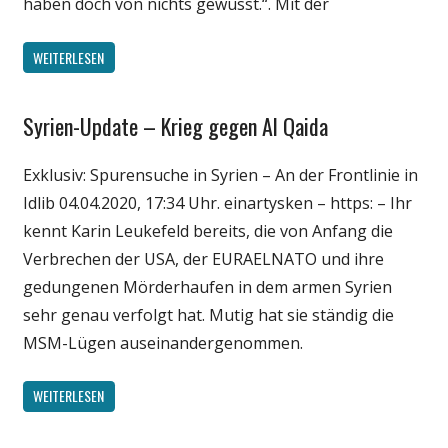
haben doch von nichts gewusst.“. Mit der
WEITERLESEN
Syrien-Update – Krieg gegen Al Qaida
Gesellschaft
Medien
Exklusiv: Spurensuche in Syrien – An der Frontlinie in
Politik
Idlib 04.04.2020, 17:34 Uhr. einartysken – https: – Ihr
Wissenschaft
kennt Karin Leukefeld bereits, die von Anfang die
Verbrechen der USA, der EURAELNATO und ihre
gedungenen Mörderhaufen in dem armen Syrien
sehr genau verfolgt hat. Mutig hat sie ständig die
MSM-Lügen auseinandergenommen.
WEITERLESEN