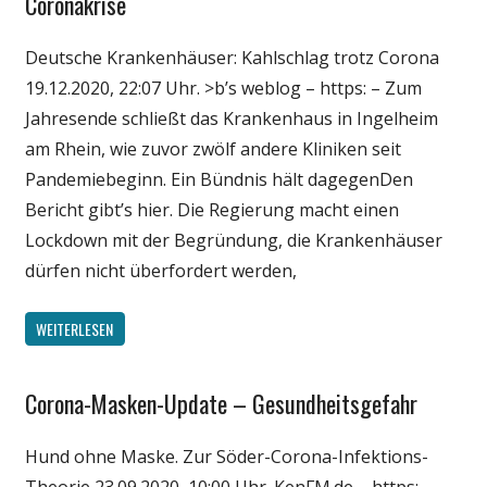
Coronakrise
Politik
Deutsche Krankenhäuser: Kahlschlag trotz Corona
Wirtschaft
19.12.2020, 22:07 Uhr. >b’s weblog – https: – Zum
Wissenschaft
Jahresende schließt das Krankenhaus in Ingelheim
am Rhein, wie zuvor zwölf andere Kliniken seit
Pandemiebeginn. Ein Bündnis hält dagegenDen
Bericht gibt’s hier. Die Regierung macht einen
Lockdown mit der Begründung, die Krankenhäuser
dürfen nicht überfordert werden,
WEITERLESEN
Corona-Masken-Update – Gesundheitsgefahr
Gesellschaft
Medien
Hund ohne Maske. Zur Söder-Corona-Infektions-
Politik