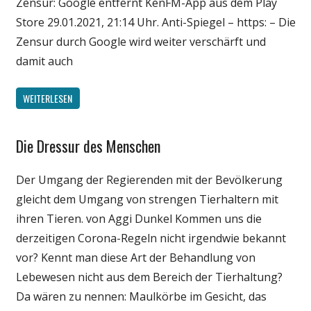
Zensur: Google entfernt KenFM-App aus dem Play
Store 29.01.2021, 21:14 Uhr. Anti-Spiegel – https: – Die
Zensur durch Google wird weiter verschärft und
damit auch
WEITERLESEN
Die Dressur des Menschen
Gesellschaft
Medien
Der Umgang der Regierenden mit der Bevölkerung
Politik
gleicht dem Umgang von strengen Tierhaltern mit
Wirtschaft
ihren Tieren. von Aggi Dunkel Kommen uns die
Wissenschaft
derzeitigen Corona-Regeln nicht irgendwie bekannt
vor? Kennt man diese Art der Behandlung von
Lebewesen nicht aus dem Bereich der Tierhaltung?
Da wären zu nennen: Maulkörbe im Gesicht, das