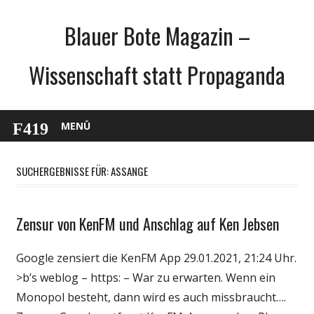
Zum
Blauer Bote Magazin –
Inhalt
springen
Wissenschaft statt Propaganda
MENÜ
SUCHERGEBNISSE FÜR:
ASSANGE
Zensur von KenFM und Anschlag auf Ken Jebsen
Gesellschaft
Medien
Google zensiert die KenFM App 29.01.2021, 21:24 Uhr.
Politik
>b’s weblog – https: – War zu erwarten. Wenn ein
Wirtschaft
Monopol besteht, dann wird es auch missbraucht….
Wissenschaft