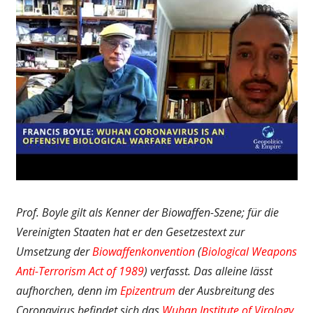
Prof. Boyle gilt als Kenner der Biowaffen-Szene; für die
Vereinigten Staaten hat er den Gesetzestext zur
Umsetzung der
Biowaffenkonvention
(
Biological Weapons
Anti-Terrorism Act of 1989
) verfasst. Das alleine lässt
aufhorchen, denn im
Epizentrum
der Ausbreitung des
Coronavirus befindet sich das
Wuhan Institute of Virology
,