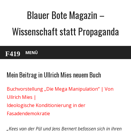
Zum
Blauer Bote Magazin –
Inhalt
springen
Wissenschaft statt Propaganda
MENÜ
Mein Beitrag in Ullrich Mies neuem Buch
Gesellschaft
Medien
Buchvorstellung „Die Mega Manipulation“ | Von
Politik
Ullrich Mies |
Unterhaltung
Ideologische Konditionierung in der
Wissenschaft
Fasadendemokratie
„
Kees van der Pijl und Jens Bernert befassen sich in ihren