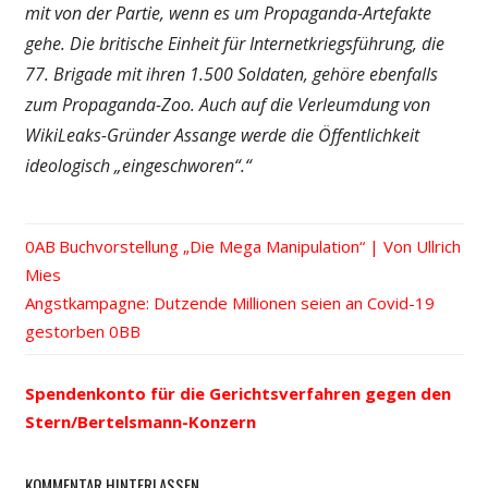
mit von der Partie, wenn es um Propaganda-Artefakte
gehe. Die britische Einheit für Internetkriegsführung, die
77. Brigade mit ihren 1.500 Soldaten, gehöre ebenfalls
zum Propaganda-Zoo. Auch auf die Verleumdung von
WikiLeaks-Gründer Assange werde
die Öffentlichkeit
ideologisch „eingeschworen“.“
Vorheriger
Buchvorstellung „Die Mega Manipulation“ | Von Ullrich
Beitrags-
Mies
Beitrag:
Nächster
Angstkampagne: Dutzende Millionen seien an Covid-19
Navigation
Beitrag:
gestorben
Spendenkonto für die Gerichtsverfahren gegen den
Stern/Bertelsmann-Konzern
KOMMENTAR HINTERLASSEN