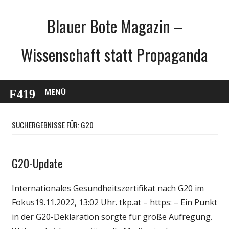
Zum
Blauer Bote Magazin –
Inhalt
springen
Wissenschaft statt Propaganda
MENÜ
SUCHERGEBNISSE FÜR:
G20
G20-Update
Gesellschaft
Medien
Internationales Gesundheitszertifikat nach G20 im
Politik
Fokus19.11.2022, 13:02 Uhr. tkp.at – https: – Ein Punkt
Wirtschaft
in der G20-Deklaration sorgte für große Aufregung.
Wissenschaft