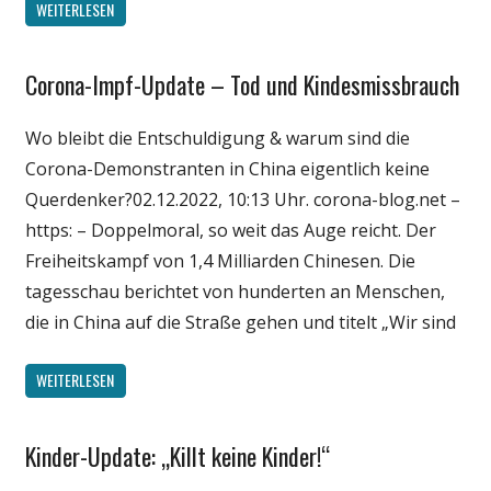
WEITERLESEN
Corona-Impf-Update – Tod und Kindesmissbrauch
Gesellschaft
Medien
Wo bleibt die Entschuldigung & warum sind die
Politik
Corona-Demonstranten in China eigentlich keine
Wirtschaft
Querdenker?02.12.2022, 10:13 Uhr. corona-blog.net –
Wissenschaft
https: – Doppelmoral, so weit das Auge reicht. Der
Freiheitskampf von 1,4 Milliarden Chinesen. Die
tagesschau berichtet von hunderten an Menschen,
die in China auf die Straße gehen und titelt „Wir sind
WEITERLESEN
Kinder-Update: „Killt keine Kinder!“
Gesellschaft
Medien