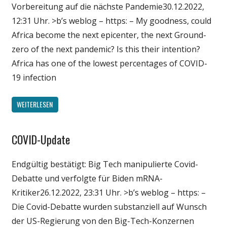
Vorbereitung auf die nächste Pandemie30.12.2022,
Wirtschaft
12:31 Uhr. >b’s weblog – https: – My goodness, could
Wissenschaft
Africa become the next epicenter, the next Ground-
zero of the next pandemic? Is this their intention?
Africa has one of the lowest percentages of COVID-
19 infection
WEITERLESEN
COVID-Update
Gesellschaft
Medien
Endgültig bestätigt: Big Tech manipulierte Covid-
Politik
Debatte und verfolgte für Biden mRNA-
Wirtschaft
Kritiker26.12.2022, 23:31 Uhr. >b’s weblog – https: –
Wissenschaft
Die Covid-Debatte wurden substanziell auf Wunsch
der US-Regierung von den Big-Tech-Konzernen