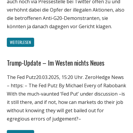
auch noch via Pressestelle bei Twitter offen zu und
verhöhnt dabei die Opfer der illegalen Aktionen, also
die betroffenen Anti-G20-Demonstranten, sie
könnten ja danach dagegen vor Gericht klagen.
WEITERLESEN
Trump-Update – Im Westen nichts Neues
Gesellschaft
Medien
The Fed Putz20.03.2025, 15:20 Uhr. ZeroHedge News
Politik
– https: – The Fed Putz By Michael Every of Rabobank
Wirtschaft
With the much-vaunted ‘Fed Put’ under discussion –is
Wissenschaft
it still there, and if not, how can markets do their job
without knowing they will get bailed out for
egregious errors of judgement?–