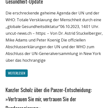
Gesundheit-Update
Gesellschaft
Medien
Die erschreckende geheime Agenda der UN und der
Politik
WHO: Totale Versklavung der Menschheit durch eine
Wirtschaft
„globale Gesundheitsdiktatur“06.10.2023, 14:01 Uhr.
Wissenschaft
uncut-news.ch – https: – Von Dr. Astrid Stuckelberger,
Mike Adams und Peter Koenig Die offiziellen
Abschlusserklärungen der UN und der WHO zum
Abschluss der UN-Generalversammlung in New York
über das hochrangige
WEITERLESEN
Kanzler Scholz über die Panzer-Entscheidung:
Gesellschaft
Medien
»Vertrauen Sie mir, vertrauen Sie der
Politik
Bundesregierung«