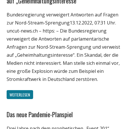
auf „Geheimhaltungsinteresse“
Politik
Bundesregierung verweigert Antworten auf Fragen
Wirtschaft
zur Nord-Stream-Sprengung13.12.2022, 07:31 Uhr.
Wissenschaft
uncut-news.ch – https: – Die Bundesregierung
verweigert die Antworten auf parlamentarische
Anfragen zur Nord-Stream-Sprengung und verweist
auf „Geheimhaltungsinteresse“. Ein Skandal, der die
Medien nicht interessiert. Man stelle sich einmal vor,
eine große Explosion würde zum Beispiel ein
Stromkraftwerk in Deutschland zerstören.
WEITERLESEN
Das neue Pandemie-Planspiel
Gesellschaft
Medien
Drei Jahre nach dem prophetischen „Event 201“