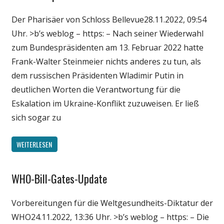
Wissenschaft
Der Pharisäer von Schloss Bellevue28.11.2022, 09:54
Uhr. >b’s weblog – https: – Nach seiner Wiederwahl
zum Bundespräsidenten am 13. Februar 2022 hatte
Frank-Walter Steinmeier nichts anderes zu tun, als
dem russischen Präsidenten Wladimir Putin in
deutlichen Worten die Verantwortung für die
Eskalation im Ukraine-Konflikt zuzuweisen. Er ließ
sich sogar zu
WEITERLESEN
WHO-Bill-Gates-Update
Gesellschaft
Medien
Vorbereitungen für die Weltgesundheits-Diktatur der
Politik
WHO24.11.2022, 13:36 Uhr. >b’s weblog – https: – Die
Wirtschaft