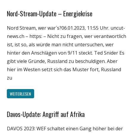
Nord-Stream-Update – Energiekrise
Gesellschaft
Medien
Nord Stream, wer war´s?06.01.2023, 11:55 Uhr. uncut-
Politik
news.ch – https: – Nicht zu fragen, wer verantwortlich
Wirtschaft
ist, ist so, als würde man nicht untersuchen, wer
Wissenschaft
hinter den Anschlägen von 9/11 steckt. Ted Snider Es
gibt viele Gründe, Russland zu beschuldigen. Aber
hier im Westen setzt sich das Muster fort, Russland
zu
WEITERLESEN
Davos-Update: Angriff auf Afrika
Gesellschaft
Medien
DAVOS 2023: WEF schaltet einen Gang höher bei der
Politik