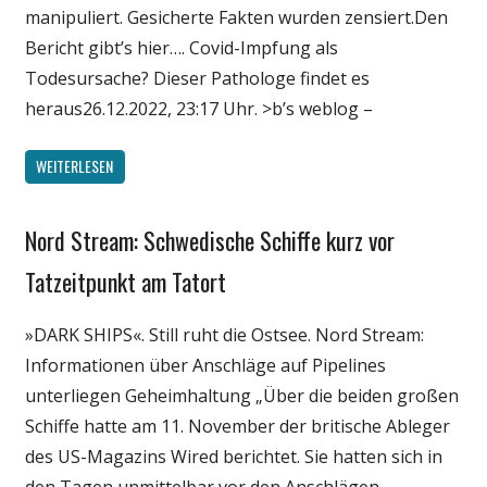
manipuliert. Gesicherte Fakten wurden zensiert.Den
Bericht gibt’s hier…. Covid-Impfung als
Todesursache? Dieser Pathologe findet es
heraus26.12.2022, 23:17 Uhr. >b’s weblog –
WEITERLESEN
Nord Stream: Schwedische Schiffe kurz vor
Gesellschaft
Medien
Tatzeitpunkt am Tatort
Politik
»DARK SHIPS«. Still ruht die Ostsee. Nord Stream:
Wirtschaft
Informationen über Anschläge auf Pipelines
Wissenschaft
unterliegen Geheimhaltung „Über die beiden großen
Schiffe hatte am 11. November der britische Ableger
des US-Magazins Wired berichtet. Sie hatten sich in