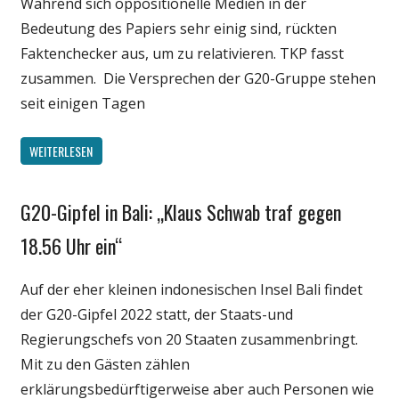
Während sich oppositionelle Medien in der
Bedeutung des Papiers sehr einig sind, rückten
Faktenchecker aus, um zu relativieren. TKP fasst
zusammen. Die Versprechen der G20-Gruppe stehen
seit einigen Tagen
WEITERLESEN
G20-Gipfel in Bali: „Klaus Schwab traf gegen
Gesellschaft
Medien
18.56 Uhr ein“
Politik
Auf der eher kleinen indonesischen Insel Bali findet
Wirtschaft
der G20-Gipfel 2022 statt, der Staats-und
Wissenschaft
Regierungschefs von 20 Staaten zusammenbringt.
Mit zu den Gästen zählen
erklärungsbedürftigerweise aber auch Personen wie