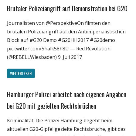
Brutaler Polizeiangriff auf Demonstration bei G20
Gesellschaft
Medien
Journalisten von @PerspektiveOn filmten den
Politik
brutalen Polizeiangriff auf den Antiimperialistischen
Wissenschaft
Block auf #G20 Demo #G20HH2017 #G20demo
pic.twitter.com/5halk58h8U — Red Revolution
(@REBELLWiesbaden) 9. Juli 2017
WEITERLESEN
Hamburger Polizei arbeitet nach eigenen Angaben
Gesellschaft
Politik
bei G20 mit gezielten Rechtsbrüchen
Wirtschaft
Kriminalität: Die Polizei Hamburg begeht beim
Wissenschaft
aktuellen G20-Gipfel gezielte Rechtsbrüche, gibt das