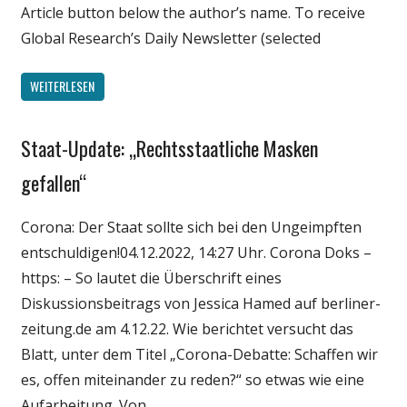
Article button below the author’s name. To receive
Global Research’s Daily Newsletter (selected
WEITERLESEN
Staat-Update: „Rechtsstaatliche Masken
Gesellschaft
Medien
gefallen“
Politik
Corona: Der Staat sollte sich bei den Ungeimpften
Wirtschaft
entschuldigen!04.12.2022, 14:27 Uhr. Corona Doks –
Wissenschaft
https: – So lautet die Überschrift eines
Diskussionsbeitrags von Jessica Hamed auf berliner-
zeitung.de am 4.12.22. Wie berichtet versucht das
Blatt, unter dem Titel „Corona-Debatte: Schaffen wir
es, offen miteinander zu reden?“ so etwas wie eine
Aufarbeitung. Von