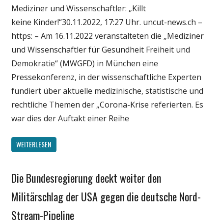
Mediziner und Wissenschaftler: „Killt
Politik
keine Kinder!“30.11.2022, 17:27 Uhr. uncut-news.ch –
Wirtschaft
https: – Am 16.11.2022 veranstalteten die „Mediziner
Wissenschaft
und Wissenschaftler für Gesundheit Freiheit und
Demokratie“ (MWGFD) in München eine
Pressekonferenz, in der wissenschaftliche Experten
fundiert über aktuelle medizinische, statistische und
rechtliche Themen der „Corona-Krise referierten. Es
war dies der Auftakt einer Reihe
WEITERLESEN
Die Bundesregierung deckt weiter den
Gesellschaft
Medien
Militärschlag der USA gegen die deutsche Nord-
Politik
Stream-Pipeline
Wirtschaft