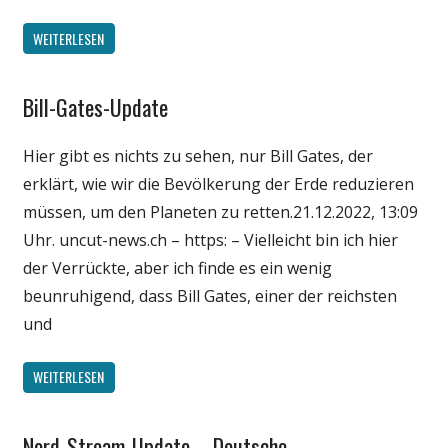
WEITERLESEN
Bill-Gates-Update
Gesellschaft
Medien
Hier gibt es nichts zu sehen, nur Bill Gates, der
Politik
erklärt, wie wir die Bevölkerung der Erde reduzieren
Wirtschaft
müssen, um den Planeten zu retten.21.12.2022, 13:09
Wissenschaft
Uhr. uncut-news.ch – https: – Vielleicht bin ich hier
der Verrückte, aber ich finde es ein wenig
beunruhigend, dass Bill Gates, einer der reichsten
und
WEITERLESEN
Nord-Stream-Update – Deutsche
Gesellschaft