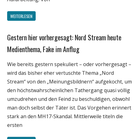
WEITERLESEN
Gestern hier vorhergesagt: Nord Stream heute
Gesellschaft
Medien
Medienthema, Fake im Anflug
Politik
Wie bereits gestern spekuliert – oder vorhergesagt –
Wirtschaft
wird das bisher eher vertuschte Thema „Nord
Wissenschaft
Stream“ von den „Meinungsbildnern“ aufgekocht, um
den höchstwahrscheinlichen Tathergang quasi völlig
umzudrehen und den Feind zu beschuldigen, obwohl
man doch selbst der Täter ist. Das Vorgehen erinnert
stark an den MH17-Skandal. Mittlerweile titeln die
ersten