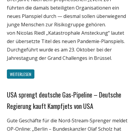
Politik
führten die damals beteiligten Organisationen ein
Wirtschaft
neues Planspiel durch — diesmal sollen überwiegend
Wissenschaft
junge Menschen zur Risikogruppe gehören.
von Nicolas Riedl „Katastrophale Ansteckung“ lautet
der übersetzte Titel des neuen Pandemie-Planspiels.
Durchgeführt wurde es am 23. Oktober bei der
Jahrestagung der Grand Challenges in Brüssel.
WEITERLESEN
USA sprengt deutsche Gas-Pipeline – Deutsche
Gesellschaft
Medien
Regierung kauft Kampfjets von USA
Politik
Gute Geschäfte für die Nord-Stream-Sprenger meldet
Wirtschaft
OP-Online: „Berlin – Bundeskanzler Olaf Scholz hat
Wissenschaft