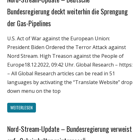
Medien
Bundesregierung deckt weiterhin die Sprengung
Politik
der Gas-Pipelines
Wirtschaft
Wissenschaft
U.S. Act of War against the European Union:
President Biden Ordered the Terror Attack against
Nord Stream. High Treason against the People of
Europe18.12.2022, 09:42 Uhr. Global Research – https:
– All Global Research articles can be read in 51
languages by activating the “Translate Website” drop
down menu on the top
WEITERLESEN
Nord-Stream-Update – Bundesregierung verweist
Gesellschaft
Medien