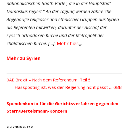
nationalistischen Baath-Partei, die in der Hauptstadt
Damaskus regiert.“ An der Tagung werden zahlreiche
Angehörige religiöser und ethnischer Gruppen aus Syrien
als Referenten mitwirken, darunter der Bischof der
syrisch-orthodoxen Kirche und der Metropolit der
chaldäischen Kirche. […].
Mehr hier.
„.
Mehr zu Syrien
Vorheriger
Brexit – Nach dem Referendum, Teil 5
Beitrags-
Nächster
Hassposting ist, was der Regierung nicht passt …
Beitrag:
Beitrag:
Navigation
Spendenkonto für die Gerichtsverfahren gegen den
Stern/Bertelsmann-Konzern
EIN KOMMENTAR