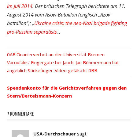
im Juli 2014
. Der britischen Telegraph berichtete am 11.
August 2014 vom Asow-Bataillon (englisch „Azov
battalion“): „
Ukraine crisis: the neo-Nazi brigade fighting
pro-Russian separatists
„.
Vorheriger
Onanierverbot an der Universität Bremen
Beitrags-
Nächster
Varoufakis‘ Fingergate bei Jauch: Jan Böhmermann hat
Beitrag:
Beitrag:
angeblich Stinkefinger-Video gefälscht
Navigation
Spendenkonto für die Gerichtsverfahren gegen den
Stern/Bertelsmann-Konzern
7 KOMMENTARE
USA-Durchschauer
sagt: