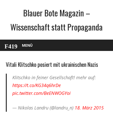
Zum
Blauer Bote Magazin –
Inhalt
springen
Wissenschaft statt Propaganda
MENÜ
Vitali Klitschko posiert mit ukrainischen Nazis
Gesellschaft
Internet
Klitschko in feiner Gesellschaft! mehr auf:
Medien
https://t.co/KG34q6hrDe
Politik
pic.twitter.com/BeENWOGYoi
Webfundstück
— Nikolas Landru (@landru_n)
18. März 2015