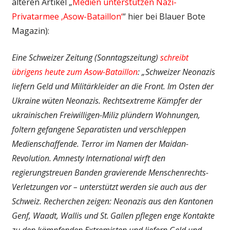
älteren Artikel „
Medien unterstützen Nazi-
Privatarmee ‚Asow-Bataillon‘
“ hier bei Blauer Bote
Magazin):
Eine Schweizer Zeitung (Sonntagszeitung)
schreibt
übrigens heute zum Asow-Bataillon
: „Schweizer Neonazis
liefern Geld und Militärkleider an die Front. Im Osten der
Ukraine wüten Neonazis. Rechtsextreme Kämpfer der
ukrainischen Freiwilligen-Miliz plündern Wohnungen,
foltern gefangene Separatisten und verschleppen
Medienschaffende. Terror im Namen der Maidan-
Revolution. Amnesty International wirft den
regierungstreuen Banden gravierende Menschenrechts-
Verletzungen vor – unterstützt werden sie auch aus der
Schweiz. Recherchen zeigen: Neonazis aus den Kantonen
Genf, Waadt, Wallis und St. Gallen pflegen enge Kontakte
zu den kämpfenden Extremisten und liefern Geld und