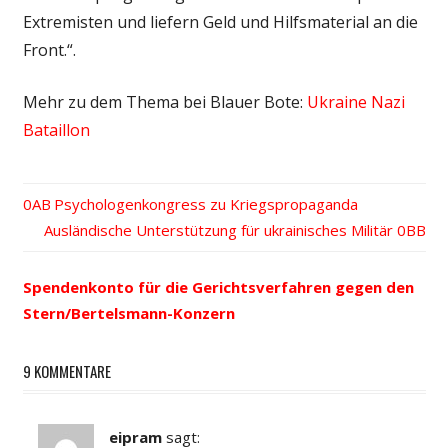
Extremisten und liefern Geld und Hilfsmaterial an die
Front.“.
Mehr zu dem Thema bei Blauer Bote:
Ukraine Nazi
Bataillon
Vorheriger
Psychologenkongress zu Kriegspropaganda
Beitrags-
Nächster
Ausländische Unterstützung für ukrainisches Militär
Beitrag:
Beitrag:
Navigation
Spendenkonto für die Gerichtsverfahren gegen den
Stern/Bertelsmann-Konzern
9 KOMMENTARE
eipram
sagt: