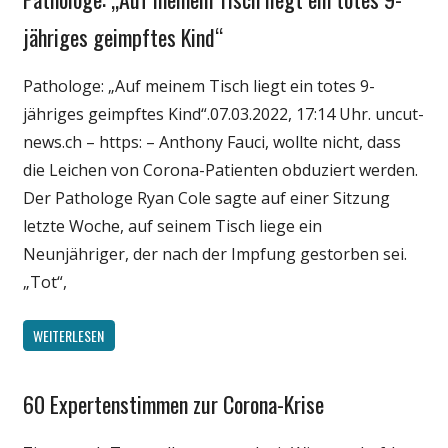
Medien
jähriges geimpftes Kind“
Politik
Pathologe: „Auf meinem Tisch liegt ein totes 9-
Wirtschaft
jähriges geimpftes Kind“.07.03.2022, 17:14 Uhr. uncut-
Wissenschaft
news.ch – https: – Anthony Fauci, wollte nicht, dass
die Leichen von Corona-Patienten obduziert werden.
Der Pathologe Ryan Cole sagte auf einer Sitzung
letzte Woche, auf seinem Tisch liege ein
Neunjähriger, der nach der Impfung gestorben sei.
„Tot“,
WEITERLESEN
60 Expertenstimmen zur Corona-Krise
Gesellschaft
Medien