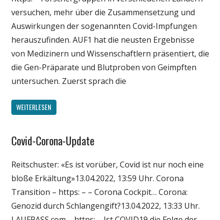
versuchen, mehr über die Zusammensetzung und
Auswirkungen der sogenannten Covid-Impfungen
herauszufinden. AUF1 hat die neusten Ergebnisse
von Medizinern und Wissenschaftlern präsentiert, die
die Gen-Präparate und Blutproben von Geimpften
untersuchen. Zuerst sprach die
WEITERLESEN
Covid-Corona-Update
Gesellschaft
Medien
Reitschuster: «Es ist vorüber, Covid ist nur noch eine
Politik
bloße Erkältung»13.04.2022, 13:59 Uhr. Corona
Wirtschaft
Transition – https: – – Corona Cockpit… Corona:
Wissenschaft
Genozid durch Schlangengift?13.04.2022, 13:33 Uhr.
LAUFPASS.com – https: – Ist COVID19 die Folge der