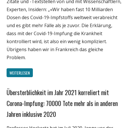
Zitate und -Textstellen von und mit Wissenschaftlern,
Politik
Experten, Insidern: „«Wir haben fast 10 Milliarden
Wirtschaft
Dosen des Covid-19-Impfstoffs weltweit verabreicht
Wissenschaft
und es gibt mehr Fälle als je zuvor. Die Erklärung,
dass mit der Covid-19-Impfung die Krankheit
kontrolliert wird, ist also ein wenig kompliziert.
Übrigens haben wir in Frankreich das gleiche
Problem.
WEITERLESEN
Übersterblichkeit im Jahr 2021 korreliert mit
Gesellschaft
Medien
Corona-Impfung: 70000 Tote mehr als in anderen
Politik
Jahren inklusive 2020
Wirtschaft
Wissenschaft
Professor Hockertz hat im Juli 2020, lange vor der