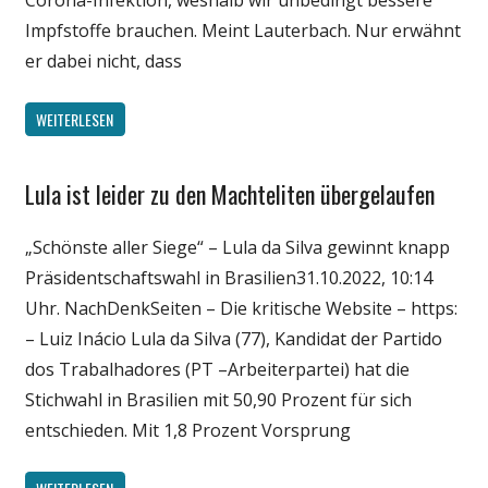
Corona-Infektion, weshalb wir unbedingt bessere
Impfstoffe brauchen. Meint Lauterbach. Nur erwähnt
er dabei nicht, dass
WEITERLESEN
Lula ist leider zu den Machteliten übergelaufen
Gesellschaft
Medien
„Schönste aller Siege“ – Lula da Silva gewinnt knapp
Politik
Präsidentschaftswahl in Brasilien31.10.2022, 10:14
Wirtschaft
Uhr. NachDenkSeiten – Die kritische Website – https:
Wissenschaft
– Luiz Inácio Lula da Silva (77), Kandidat der Partido
dos Trabalhadores (PT –Arbeiterpartei) hat die
Stichwahl in Brasilien mit 50,90 Prozent für sich
entschieden. Mit 1,8 Prozent Vorsprung