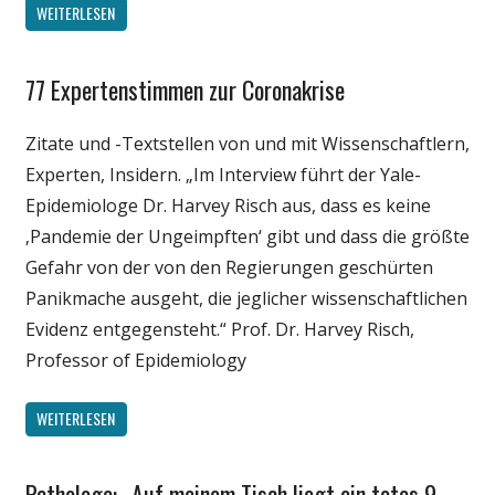
WEITERLESEN
77 Expertenstimmen zur Coronakrise
Gesellschaft
Medien
Zitate und -Textstellen von und mit Wissenschaftlern,
Politik
Experten, Insidern. „Im Interview führt der Yale-
Wirtschaft
Epidemiologe Dr. Harvey Risch aus, dass es keine
Wissenschaft
‚Pandemie der Ungeimpften‘ gibt und dass die größte
Gefahr von der von den Regierungen geschürten
Panikmache ausgeht, die jeglicher wissenschaftlichen
Evidenz entgegensteht.“ Prof. Dr. Harvey Risch,
Professor of Epidemiology
WEITERLESEN
Pathologe: „Auf meinem Tisch liegt ein totes 9-
Gesellschaft