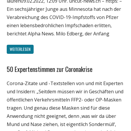
laufen09.02.2022, 12:09 Uhr. uncut-news.ch – https: –
Ein sechsjähriger Junge aus Minnesota hat nach der
Verabreichung des COVID-19-Impfstoffs von Pfizer
einen lebensbedrohlichen Impfschaden erlitten,
berichtet Alpha News. Milo Edberg, der Anfang
WEITERLESEN
50 Expertenstimmen zur Coronakrise
Gesellschaft
Medien
Corona-Zitate und -Textstellen von und mit Experten
Politik
und Insidern: „Seitdem müssen wir in Geschäften und
Wirtschaft
öffentlichen Verkehrsmitteln FFP2- oder OP-Masken
Wissenschaft
tragen. Und genau diese Masken sind für diese
Anwendung nicht geeignet, denn ‚was wir da über
Mund und Nase ziehen, ist eigentlich Sondermüll‘,