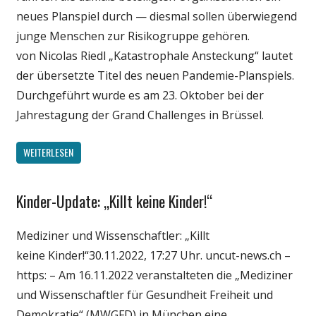
Wirtschaft
neues Planspiel durch — diesmal sollen überwiegend
Wissenschaft
junge Menschen zur Risikogruppe gehören.
von Nicolas Riedl „Katastrophale Ansteckung“ lautet
der übersetzte Titel des neuen Pandemie-Planspiels.
Durchgeführt wurde es am 23. Oktober bei der
Jahrestagung der Grand Challenges in Brüssel.
WEITERLESEN
Kinder-Update: „Killt keine Kinder!“
Gesellschaft
Medien
Mediziner und Wissenschaftler: „Killt
Politik
keine Kinder!“30.11.2022, 17:27 Uhr. uncut-news.ch –
Wirtschaft
https: – Am 16.11.2022 veranstalteten die „Mediziner
Wissenschaft
und Wissenschaftler für Gesundheit Freiheit und
Demokratie“ (MWGFD) in München eine