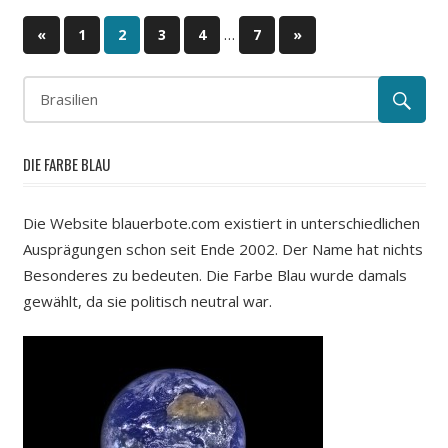
…
«
Vorherige
1
2
3
4
7
Nächste
»
Beitragsnavigation
Beiträge
Beiträge
DIE FARBE BLAU
Die Website blauerbote.com existiert in unterschiedlichen
Ausprägungen schon seit Ende 2002. Der Name hat nichts
Besonderes zu bedeuten. Die Farbe Blau wurde damals
gewählt, da sie politisch neutral war.