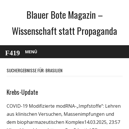
Zum
Blauer Bote Magazin –
Inhalt
springen
Wissenschaft statt Propaganda
MENÜ
SUCHERGEBNISSE FÜR:
BRASILIEN
Krebs-Update
Gesellschaft
Medien
COVID-19 Modifizierte modRNA-„Impfstoffe“: Lehren
Politik
aus klinischen Versuchen, Massenimpfungen und
Wirtschaft
dem biopharmazeutischen Komplex14.03.2025, 23:57
Wissenschaft