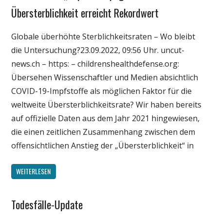
Medien
Übersterblichkeit erreicht Rekordwert
Politik
Globale überhöhte Sterblichkeitsraten – Wo bleibt
Wirtschaft
die Untersuchung?23.09.2022, 09:56 Uhr. uncut-
Wissenschaft
news.ch – https: – childrenshealthdefense.org:
Übersehen Wissenschaftler und Medien absichtlich
COVID-19-Impfstoffe als möglichen Faktor für die
weltweite Übersterblichkeitsrate? Wir haben bereits
auf offizielle Daten aus dem Jahr 2021 hingewiesen,
die einen zeitlichen Zusammenhang zwischen dem
offensichtlichen Anstieg der „Übersterblichkeit“ in
WEITERLESEN
Todesfälle-Update
Gesellschaft
Medien