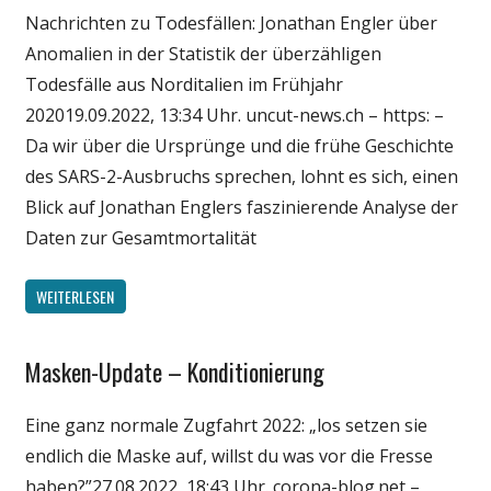
Nachrichten zu Todesfällen: Jonathan Engler über
Politik
Anomalien in der Statistik der überzähligen
Wirtschaft
Todesfälle aus Norditalien im Frühjahr
Wissenschaft
202019.09.2022, 13:34 Uhr. uncut-news.ch – https: –
Da wir über die Ursprünge und die frühe Geschichte
des SARS-2-Ausbruchs sprechen, lohnt es sich, einen
Blick auf Jonathan Englers faszinierende Analyse der
Daten zur Gesamtmortalität
WEITERLESEN
Masken-Update – Konditionierung
Gesellschaft
Medien
Eine ganz normale Zugfahrt 2022: „los setzen sie
Politik
endlich die Maske auf, willst du was vor die Fresse
Wirtschaft
haben?”27.08.2022, 18:43 Uhr. corona-blog.net –