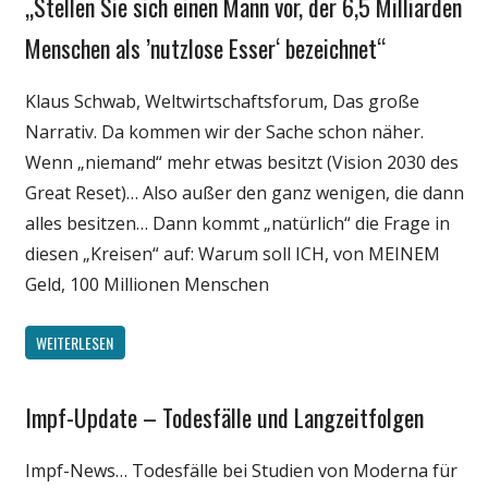
„Stellen Sie sich einen Mann vor, der 6,5 Milliarden
Gesellschaft
Medien
Menschen als ’nutzlose Esser‘ bezeichnet“
Politik
Klaus Schwab, Weltwirtschaftsforum, Das große
Wirtschaft
Narrativ. Da kommen wir der Sache schon näher.
Wissenschaft
Wenn „niemand“ mehr etwas besitzt (Vision 2030 des
Great Reset)… Also außer den ganz wenigen, die dann
alles besitzen… Dann kommt „natürlich“ die Frage in
diesen „Kreisen“ auf: Warum soll ICH, von MEINEM
Geld, 100 Millionen Menschen
WEITERLESEN
Impf-Update – Todesfälle und Langzeitfolgen
Gesellschaft
Medien
Impf-News… Todesfälle bei Studien von Moderna für
Politik