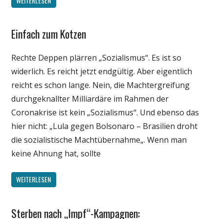
WEITERLESEN
Einfach zum Kotzen
Gesellschaft
Medien
Rechte Deppen plärren „Sozialismus“. Es ist so
Politik
widerlich. Es reicht jetzt endgültig. Aber eigentlich
Wirtschaft
reicht es schon lange. Nein, die Machtergreifung
Wissenschaft
durchgeknallter Milliardäre im Rahmen der
Coronakrise ist kein „Sozialismus“. Und ebenso das
hier nicht: „Lula gegen Bolsonaro – Brasilien droht
die sozialistische Machtübernahme„. Wenn man
keine Ahnung hat, sollte
WEITERLESEN
Sterben nach „Impf“-Kampagnen:
Gesellschaft