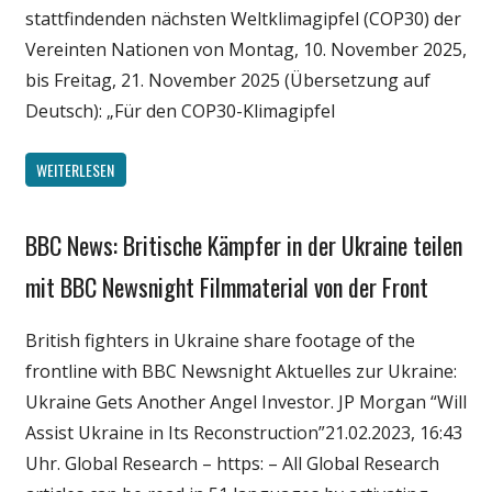
stattfindenden nächsten Weltklimagipfel (COP30) der
Vereinten Nationen von Montag, 10. November 2025,
bis Freitag, 21. November 2025 (Übersetzung auf
Deutsch): „Für den COP30-Klimagipfel
WEITERLESEN
BBC News: Britische Kämpfer in der Ukraine teilen
Gesellschaft
Medien
mit BBC Newsnight Filmmaterial von der Front
Politik
British fighters in Ukraine share footage of the
Wirtschaft
frontline with BBC Newsnight Aktuelles zur Ukraine:
Wissenschaft
Ukraine Gets Another Angel Investor. JP Morgan “Will
Assist Ukraine in Its Reconstruction”21.02.2023, 16:43
Uhr. Global Research – https: – All Global Research