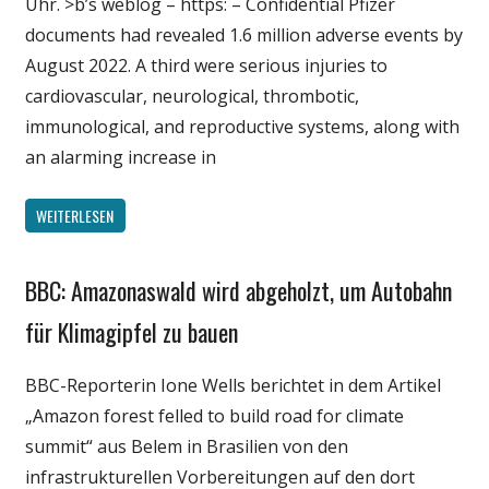
Uhr. >b’s weblog – https: – Confidential Pfizer
documents had revealed 1.6 million adverse events by
August 2022. A third were serious injuries to
cardiovascular, neurological, thrombotic,
immunological, and reproductive systems, along with
an alarming increase in
WEITERLESEN
BBC: Amazonaswald wird abgeholzt, um Autobahn
Gesellschaft
Medien
für Klimagipfel zu bauen
Politik
BBC-Reporterin Ione Wells berichtet in dem Artikel
Wirtschaft
„Amazon forest felled to build road for climate
Wissenschaft
summit“ aus Belem in Brasilien von den
infrastrukturellen Vorbereitungen auf den dort