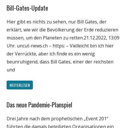
Bill-Gates-Update
Gesellschaft
Medien
Hier gibt es nichts zu sehen, nur Bill Gates, der
Politik
erklärt, wie wir die Bevölkerung der Erde reduzieren
Wirtschaft
müssen, um den Planeten zu retten.21.12.2022, 13:09
Wissenschaft
Uhr. uncut-news.ch – https: – Vielleicht bin ich hier
der Verrückte, aber ich finde es ein wenig
beunruhigend, dass Bill Gates, einer der reichsten
und
WEITERLESEN
Das neue Pandemie-Planspiel
Gesellschaft
Medien
Drei Jahre nach dem prophetischen „Event 201“
Politik
führten die damals beteiligten Organisationen ein