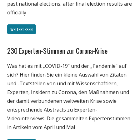
past national elections, after final election results are
officially
WEITERLESEN
230 Experten-Stimmen zur Corona-Krise
Gesellschaft
Medien
Was hat es mit „COVID-19“ und der „Pandemie“ auf
Politik
sich? Hier finden Sie ein kleine Auswahl von Zitaten
Wirtschaft
und -Textstellen von und mit Wissenschaftlern,
Wissenschaft
Experten, Insidern zu Corona, den Maßnahmen und
der damit verbundenen weltweiten Krise sowie
entsprechende Abstracts zu Experten-
Videointerviews. Die gesammelten Expertenstimmen
in Artikeln vom April und Mai