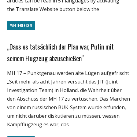
articles can be read in 51 languages by activating
the Translate Website button below the
WEITERLESEN
„Dass es tatsächlich der Plan war, Putin mit
Gesellschaft
Medien
seinem Flugzeug abzuschießen“
Politik
MH 17 – Punktgenau werden alte Lügen aufgefrischt
Wirtschaft
„Seit mehr als acht Jahren versucht das JIT (Joint
Wissenschaft
Investigation Team) in Holland, die Wahrheit über
den Abschuss der MH 17 zu vertuschen. Das Märchen
von einem russischen BUK-System wurde erfunden,
um nicht darüber diskutieren zu müssen, wessen
Kampfflugzeug es war, das