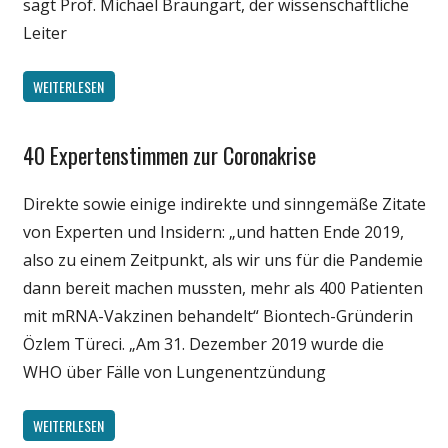
sagt Prof. Michael Braungart, der wissenschaftliche
Leiter
WEITERLESEN
40 Expertenstimmen zur Coronakrise
Gesellschaft
Medien
Direkte sowie einige indirekte und sinngemäße Zitate
Politik
von Experten und Insidern: „und hatten Ende 2019,
Wirtschaft
also zu einem Zeitpunkt, als wir uns für die Pandemie
Wissenschaft
dann bereit machen mussten, mehr als 400 Patienten
mit mRNA-Vakzinen behandelt“ Biontech-Gründerin
Özlem Türeci. „Am 31. Dezember 2019 wurde die
WHO über Fälle von Lungenentzündung
WEITERLESEN