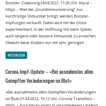
Booster-Zulassung24.04.2022, 11:26 Uhr. tkp.at –
Wirtschaft
https: – Weil die „Grundimmunisierung“ nur
Wissenschaft
kurzfristige Immunität bringt, werden Booster-
Impfungen verkauft. Dabei wird mit der Dosis
experimentiert, in der Hoffnung mit mehr Spikes
auch längere oder bessere Immunität zu erreichen.
Obwohl diese Studien nur mit sehr geringen
WEITERLESEN
Corona-Impf-Update – «Bei ausnahmslos allen
Gesellschaft
Medien
Geimpften Veränderungen im Blut»
Politik
«Bei ausnahmslos allen Geimpften Veränderungen
Wirtschaft
im Blut»21.04.2022, 15:12 Uhr. Corona Transition –
Wissenschaft
https: – Forschergruppen in verschiedenen Ländern