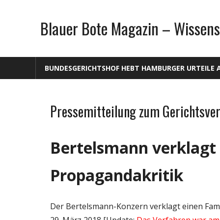
Zum
Inhalt
Blauer Bote Magazin – Wissens
springen
BUNDESGERICHTSHOF HEBT HAMBURGER URTEILE 
Pressemitteilung zum Gerichtsve
Gesellschaft
Internet
Medien
Bertelsmann verklagt
Politik
Propagandakritik
Wissenschaft
Der Bertelsmann-Konzern verklagt einen Fami