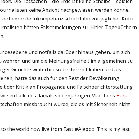
n. Die Tatsachen – die Erde ist keine Scheibe – spielen
m Journalisten keine Absicht nachgewiesen werden könne.
verheerende Inkompetenz schützt ihn vor jeglicher Kritik.
urnalisten hätten Falschmeldungen zu Hitler-Tagebüchern
n.
undesebene und notfalls darüber hinaus gehen, um sich
u wehren und um die Meinungsfreiheit im allgemeinen zu
rger Gerichte weiterhin so bestehen bleiben und als
enen, hätte das auch für den Rest der Bevölkerung
it der Kritik an Propaganda und Falschberichterstattung
st wie im Falle des damals siebenjährigen Mädchens
Bana
chaften missbraucht wurde, die es mit Sicherheit nicht
 to the world now live from East #Aleppo. This is my last