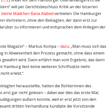
27.3.
] findet vor dem Hamburger Oberlandesgericht die
ern“ will per Gerichtsbeschluss Kritik an der bizarren
 kleine Mädchen Bana Alabed
verbieten. Die Hamburger
nn-Vertretern, ohne den Beklagten, der dann erst zur
 darüber zu informieren und entsprachen dem Anliegen der
 Bote Magazin“ – Markus Kompa –
dazu
: „Man muss sich das
ng in Abwesenheit den Prozess gemacht, ohne dass einem
s gewährt wird. Dann erfährt man vom Ergebnis, das dann
cht Hamburg liest keine weiteren Schriftsätze mehr.
icht erlebt.“.
klagten herausstellte, hatten die Richterinnen des
rst gar nicht gelesen – dabei war dies das erste Mal,
uldigungen äußern konnte, weil er erst jetzt von den
esamt dritten Verhandlung kündigte die Vorsitzende