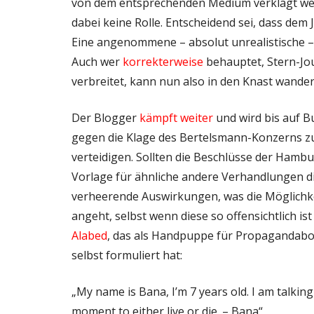
von dem entsprechenden Medium verklagt werde
dabei keine Rolle. Entscheidend sei, dass de
Eine angenommene – absolut unrealistische – 
Auch wer
korrekterweise
behauptet, Stern-Jo
verbreitet, kann nun also in den Knast wander
Der Blogger
kämpft weiter
und wird bis auf B
gegen die Klage des Bertelsmann-Konzerns z
verteidigen. Sollten die Beschlüsse der Hambu
Vorlage für ähnliche andere Verhandlungen di
verheerende Auswirkungen, was die Möglichke
angeht, selbst wenn diese so offensichtlich i
Alabed
, das als Handpuppe für Propagandabots
selbst formuliert hat:
„My name is Bana, I’m 7 years old. I am talking
moment to either live or die. – Bana“