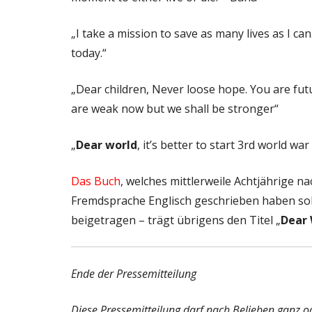
„I take a mission to save as many lives as I ca
today.“
„Dear children, Never loose hope. You are fut
are weak now but we shall be stronger“
„
Dear world
, it’s better to start 3rd world 
Das Buch
, welches mittlerweile Achtjährige n
Fremdsprache Englisch geschrieben haben sol
beigetragen – trägt übrigens den Titel „
Dear 
Ende der Pressemitteilung
Diese Pressemitteilung darf nach Belieben ganz ode