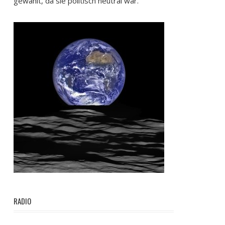
gewählt, da sie politisch neutral war.
RADIO