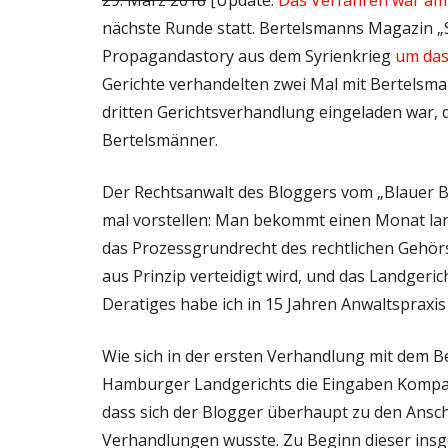
29. März 2018
[Update:
Das Verfahren war am 
nächste Runde statt. Bertelsmanns Magazin „St
Propagandastory aus dem Syrienkrieg
um das
Gerichte verhandelten zwei Mal mit Bertelsma
dritten Gerichtsverhandlung eingeladen war,
Bertelsmänner.
Der Rechtsanwalt des Bloggers vom „Blauer
mal vorstellen: Man bekommt einen Monat la
das Prozessgrundrecht des rechtlichen Gehör
aus Prinzip verteidigt wird, und das Landgeri
Deratiges habe ich in 15 Jahren Anwaltspraxis n
Wie sich in der ersten Verhandlung mit dem Be
Hamburger Landgerichts die Eingaben Kompas e
dass sich der Blogger überhaupt zu den Ansch
Verhandlungen wusste. Zu Beginn dieser insg