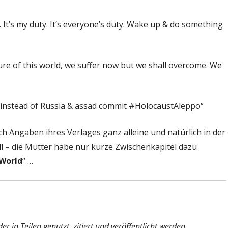
n. It’s my duty. It’s everyone’s duty. Wake up & do something
ure of this world, we suffer now but we shall overcome. We
war instead of Russia & assad commit #HolocaustAleppo“
ach Angaben ihres Verlages ganz alleine und natürlich in der
l – die Mutter habe nur kurze Zwischenkapitel dazu
World
“ …
r in Teilen genutzt, zitiert und veröffentlicht werden.