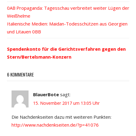
Vorheriger
Propaganda: Tagesschau verbreitet weiter Lügen der
Beitrags-
Weißhelme
Beitrag:
Nächster
Italienische Medien: Maidan-Todesschützen aus Georgien
Navigation
Beitrag:
und Litauen
Spendenkonto für die Gerichtsverfahren gegen den
Stern/Bertelsmann-Konzern
6 KOMMENTARE
BlauerBote
sagt:
15. November 2017 um 13:05 Uhr
Die Nachdenkseiten dazu mit weiteren Punkten:
http://www.nachdenkseiten.de/?p=41076