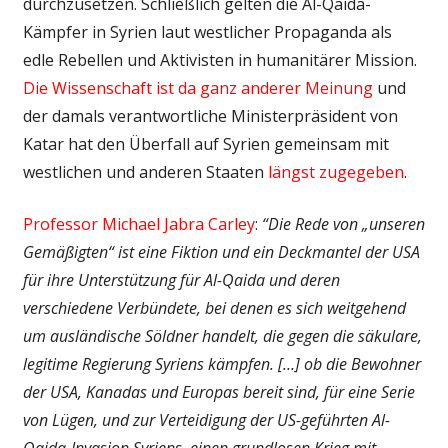
durchzusetzen. Schließlich gelten die Al-Qaida-
Kämpfer in Syrien laut westlicher Propaganda als
edle Rebellen und Aktivisten in humanitärer Mission.
Die Wissenschaft ist da ganz anderer Meinung
und
der damals verantwortliche Ministerpräsident von
Katar hat den Überfall auf Syrien gemeinsam mit
westlichen und anderen Staaten
längst zugegeben
.
Professor Michael Jabra Carley
:
“Die Rede von „unseren
Gemäßigten“ ist eine Fiktion und ein Deckmantel der USA
für ihre Unterstützung für Al-Qaida und deren
verschiedene Verbündete, bei denen es sich weitgehend
um ausländische Söldner handelt, die gegen die säkulare,
legitime Regierung Syriens kämpfen. […] ob die Bewohner
der USA, Kanadas und Europas bereit sind, für eine Serie
von Lügen, und zur Verteidigung der US-geführten Al-
Qaida-Invasion Syriens, einen grundlosen Krieg mit