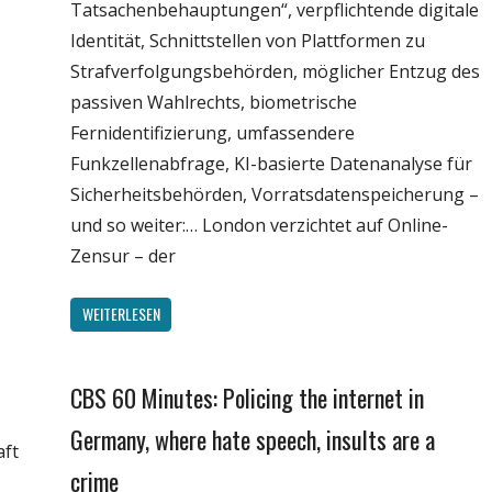
Tatsachenbehauptungen“, verpflichtende digitale
Identität, Schnittstellen von Plattformen zu
Strafverfolgungsbehörden, möglicher Entzug des
passiven Wahlrechts, biometrische
Fernidentifizierung, umfassendere
Funkzellenabfrage, KI-basierte Datenanalyse für
Sicherheitsbehörden, Vorratsdatenspeicherung –
und so weiter:… London verzichtet auf Online-
Zensur – der
WEITERLESEN
CBS 60 Minutes: Policing the internet in
Gesellschaft
Medien
Germany, where hate speech, insults are a
aft
Politik
crime
Wirtschaft