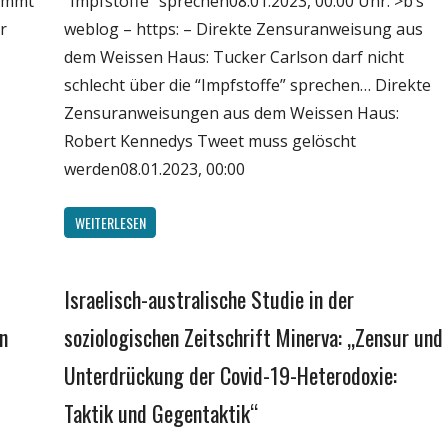
kommt
“Impfstoffe” sprechen08.01.2023, 00:00 Uhr. >b’s
Wissenschaft
r
weblog – https: – Direkte Zensuranweisung aus
dem Weissen Haus: Tucker Carlson darf nicht
schlecht über die “Impfstoffe” sprechen… Direkte
Zensuranweisungen aus dem Weissen Haus:
Robert Kennedys Tweet muss gelöscht
werden08.01.2023, 00:00
WEITERLESEN
Israelisch-australische Studie in der
Gesellschaft
Medien
n
soziologischen Zeitschrift Minerva: „ Zensur und
Politik
Unterdrückung der Covid-19-Heterodoxie:
Wirtschaft
Taktik und Gegentaktik“
Wissenschaft