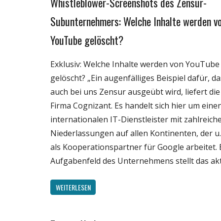
Whistleblower-Screenshots des Zensur-
Gesellschaft
Medien
Subunternehmers: Welche Inhalte werden v
Politik
YouTube gelöscht?
Wirtschaft
Wissenschaft
Exklusiv: Welche Inhalte werden von YouTube
gelöscht? „Ein augenfälliges Beispiel dafür, d
auch bei uns Zensur ausgeübt wird, liefert die
Firma Cognizant. Es handelt sich hier um eine
internationalen IT-Dienstleister mit zahlreich
Niederlassungen auf allen Kontinenten, der u.
als Kooperationspartner für Google arbeitet. 
Aufgabenfeld des Unternehmens stellt das ak
WEITERLESEN