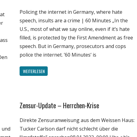
Wissenschaft
Policing the internet in Germany, where hate
at
speech, insults are a crime | 60 Minutes „In the
er
U.S., most of what we say online, even if it’s hate
filled, is protected by the First Amendment as free
dass
speech. But in Germany, prosecutors and cops
police the internet. ’60 Minutes‘ is
Den
WEITERLESEN
Zensur-Update – Herrchen-Krise
Gesellschaft
Medien
Direkte Zensuranweisung aus dem Weissen Haus:
Politik
ß und
Tucker Carlson darf nicht schlecht über die
Wirtschaft