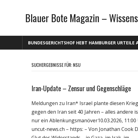
Zum
Inhalt
Blauer Bote Magazin – Wissens
springen
BUNDESGERICHTSHOF HEBT HAMBURGER URTEILE 
SUCHERGEBNISSE FÜR:
NSU
Iran-Update – Zensur und Gegenschläge
Gesellschaft
Medien
Meldungen zu Iran* Israel plante diesen Krie
Politik
gegen den Iran seit 40 Jahren – alles andere is
Wirtschaft
nur ein Ablenkungsmanöver10.03.2026, 11:00 
Wissenschaft
uncut-news.ch – https: – Von Jonathan Cook D
Glut des Widerstands – in Gaza, im Irak, im