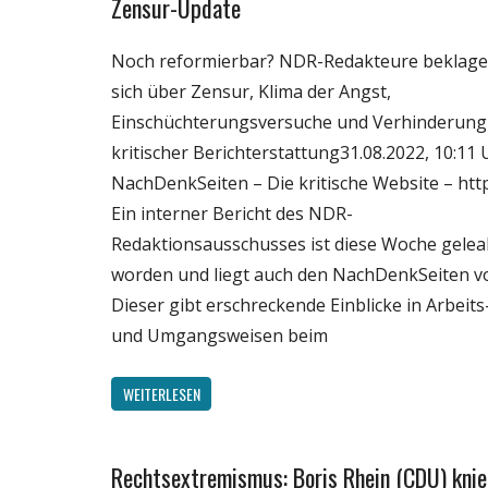
Zensur-Update
Gesellschaft
Medien
Noch reformierbar? NDR-Redakteure beklag
Politik
sich über Zensur, Klima der Angst,
Wirtschaft
Einschüchterungsversuche und Verhinderung
Wissenschaft
kritischer Berichterstattung31.08.2022, 10:11 
NachDenkSeiten – Die kritische Website – http
Ein interner Bericht des NDR-
Redaktionsausschusses ist diese Woche gelea
worden und liegt auch den NachDenkSeiten vo
Dieser gibt erschreckende Einblicke in Arbeits
und Umgangsweisen beim
WEITERLESEN
Rechtsextremismus: Boris Rhein (CDU) knie
Gesellschaft