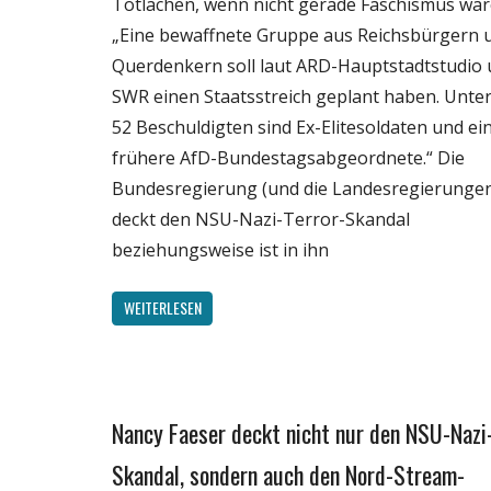
Totlachen, wenn nicht gerade Faschismus wär
„Eine bewaffnete Gruppe aus Reichsbürgern 
Querdenkern soll laut ARD-Hauptstadtstudio
SWR einen Staatsstreich geplant haben. Unte
52 Beschuldigten sind Ex-Elitesoldaten und ei
frühere AfD-Bundestagsabgeordnete.“ Die
Bundesregierung (und die Landesregierunge
deckt den NSU-Nazi-Terror-Skandal
beziehungsweise ist in ihn
WEITERLESEN
Nancy Faeser deckt nicht nur den NSU-Nazi
Gesellschaft
Medien
Skandal, sondern auch den Nord-Stream-