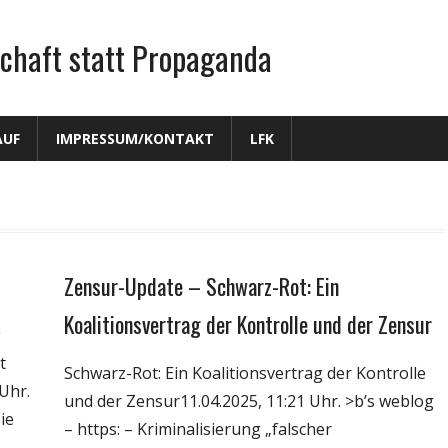
chaft statt Propaganda
AUF
IMPRESSUM/KONTAKT
LFK
Zensur-Update – Schwarz-Rot: Ein
Gesellschaft
Medien
Koalitionsvertrag der Kontrolle und der Zensur
g
Politik
t
Schwarz-Rot: Ein Koalitionsvertrag der Kontrolle
Wirtschaft
Uhr.
und der Zensur11.04.2025, 11:21 Uhr. >b’s weblog
Wissenschaft
ie
– https: – Kriminalisierung „falscher