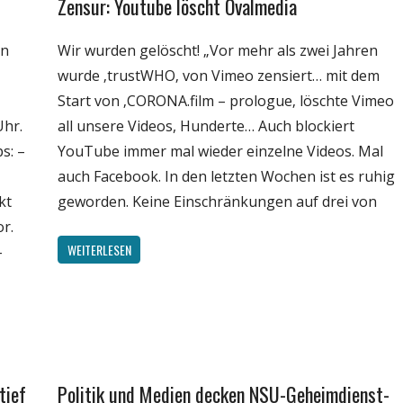
Zensur: Youtube löscht Ovalmedia
Gesellschaft
Medien
en
Wir wurden gelöscht! „Vor mehr als zwei Jahren
Politik
wurde ‚trustWHO‚ von Vimeo zensiert… mit dem
Wirtschaft
Start von ‚CORONA.film – prologue‚ löschte Vimeo
Wissenschaft
Uhr.
all unsere Videos, Hunderte… Auch blockiert
s: –
YouTube immer mal wieder einzelne Videos. Mal
auch Facebook. In den letzten Wochen ist es ruhig
kt
geworden. Keine Einschränkungen auf drei von
r.
WEITERLESEN
-
tief
Politik und Medien decken NSU-Geheimdienst-
Gesellschaft