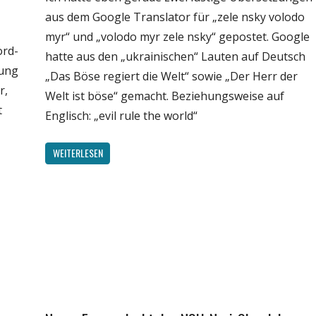
Medien
aus dem Google Translator für „zele nsky volodo
Politik
myr“ und „volodo myr zele nsky“ gepostet. Google
Wirtschaft
ord-
hatte aus den „ukrainischen“ Lauten auf Deutsch
Wissenschaft
rung
„Das Böse regiert die Welt“ sowie „Der Herr der
r,
Welt ist böse“ gemacht. Beziehungsweise auf
t
Englisch: „evil rule the world“
WEITERLESEN