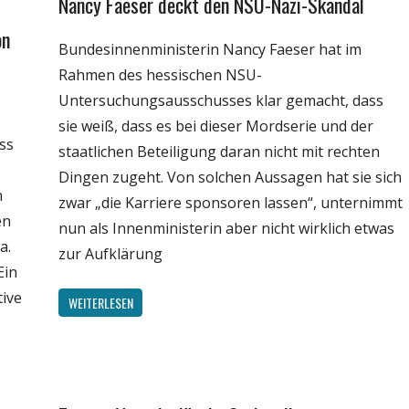
Nancy Faeser deckt den NSU-Nazi-Skandal
Gesellschaft
Medien
on
Bundesinnenministerin Nancy Faeser hat im
Politik
Rahmen des hessischen NSU-
Wirtschaft
Untersuchungsausschusses klar gemacht, dass
Wissenschaft
sie weiß, dass es bei dieser Mordserie und der
ass
staatlichen Beteiligung daran nicht mit rechten
Dingen zugeht. Von solchen Aussagen hat sie sich
n
zwar „die Karriere sponsoren lassen“, unternimmt
en
nun als Innenministerin aber nicht wirklich etwas
a.
zur Aufklärung
Ein
tive
WEITERLESEN