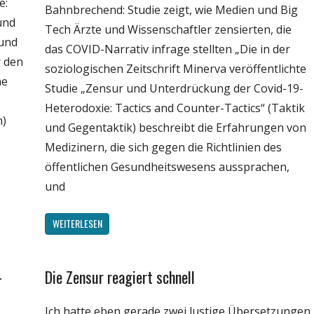
e:
Bahnbrechend: Studie zeigt, wie Medien und Big
und
Tech Ärzte und Wissenschaftler zensierten, die
 und
das COVID-Narrativ infrage stellten „Die in der
r den
soziologischen Zeitschrift Minerva veröffentlichte
ne
Studie „Zensur und Unterdrückung der Covid-19-
Heterodoxie: Tactics and Counter-Tactics“ (Taktik
n)
und Gegentaktik) beschreibt die Erfahrungen von
Medizinern, die sich gegen die Richtlinien des
öffentlichen Gesundheitswesens aussprachen,
und
WEITERLESEN
-
Die Zensur reagiert schnell
English
Gesellschaft
Ich hatte eben gerade zwei lustige Übersetzungen