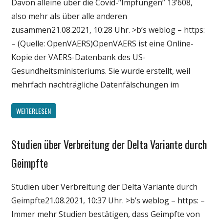
Davon alleine über die Covid-“Impfungen” 13’608,
also mehr als über alle anderen
zusammen21.08.2021, 10:28 Uhr. >b’s weblog – https:
– (Quelle: OpenVAERS)OpenVAERS ist eine Online-
Kopie der VAERS-Datenbank des US-
Gesundheitsministeriums. Sie wurde erstellt, weil
mehrfach nachträgliche Datenfälschungen im
WEITERLESEN
Studien über Verbreitung der Delta Variante durch
Gesellschaft
Medien
Geimpfte
Politik
Studien über Verbreitung der Delta Variante durch
Wirtschaft
Geimpfte21.08.2021, 10:37 Uhr. >b’s weblog – https: –
Wissenschaft
Immer mehr Studien bestätigen, dass Geimpfte von