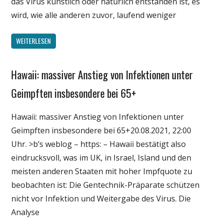
das Virus künstlich oder natürlich entstanden ist, es
wird, wie alle anderen zuvor, laufend weniger
WEITERLESEN
Hawaii: massiver Anstieg von Infektionen unter
Gesellschaft
Medien
Geimpften insbesondere bei 65+
Politik
Hawaii: massiver Anstieg von Infektionen unter
Wirtschaft
Geimpften insbesondere bei 65+20.08.2021, 22:00
Wissenschaft
Uhr. >b’s weblog – https: – Hawaii bestätigt also
eindrucksvoll, was im UK, in Israel, Island und den
meisten anderen Staaten mit hoher Impfquote zu
beobachten ist: Die Gentechnik-Präparate schützen
nicht vor Infektion und Weitergabe des Virus. Die
Analyse