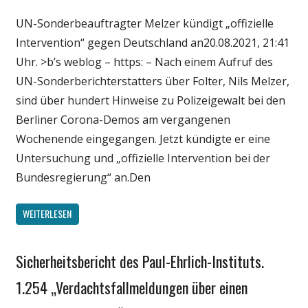
Politik
UN-Sonderbeauftragter Melzer kündigt „offizielle
Wirtschaft
Intervention“ gegen Deutschland an20.08.2021, 21:41
Wissenschaft
Uhr. >b’s weblog – https: – Nach einem Aufruf des
UN-Sonderberichterstatters über Folter, Nils Melzer,
sind über hundert Hinweise zu Polizeigewalt bei den
Berliner Corona-Demos am vergangenen
Wochenende eingegangen. Jetzt kündigte er eine
Untersuchung und „offizielle Intervention bei der
Bundesregierung“ an.Den
WEITERLESEN
Sicherheitsbericht des Paul-Ehrlich-Instituts.
Gesellschaft
Medien
1.254 „Verdachtsfallmeldungen über einen
Politik