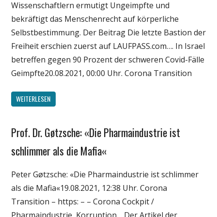
Wissenschaftlern ermutigt Ungeimpfte und
Wissenschaft
bekräftigt das Menschenrecht auf körperliche
Selbstbestimmung. Der Beitrag Die letzte Bastion der
Freiheit erschien zuerst auf LAUFPASS.com…. In Israel
betreffen gegen 90 Prozent der schweren Covid-Fälle
Geimpfte20.08.2021, 00:00 Uhr. Corona Transition
WEITERLESEN
Prof. Dr. Gøtzsche: «Die Pharmaindustrie ist
Gesellschaft
Medien
schlimmer als die Mafia«
Politik
Peter Gøtzsche: «Die Pharmaindustrie ist schlimmer
Wirtschaft
als die Mafia«19.08.2021, 12:38 Uhr. Corona
Wissenschaft
Transition – https: – – Corona Cockpit /
Pharmaindustrie, Korruption… Der Artikel der