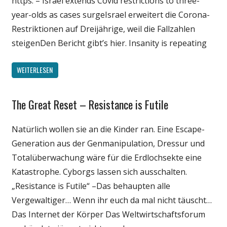
https: – Israel extends Covid restrictions to three-
year-olds as cases surgeIsrael erweitert die Corona-
Restriktionen auf Dreijährige, weil die Fallzahlen
steigenDen Bericht gibt’s hier. Insanity is repeating
WEITERLESEN
The Great Reset – Resistance is Futile
Gesellschaft
Medien
Natürlich wollen sie an die Kinder ran. Eine Escape-
Politik
Generation aus der Genmanipulation, Dressur und
Wirtschaft
Totalüberwachung wäre für die Erdlochsekte eine
Wissenschaft
Katastrophe. Cyborgs lassen sich ausschalten.
„Resistance is Futile“ –Das behaupten alle
Vergewaltiger… Wenn ihr euch da mal nicht täuscht…
Das Internet der Körper Das Weltwirtschaftsforum