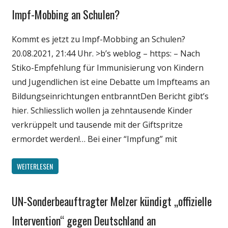
Impf-Mobbing an Schulen?
Gesellschaft
Medien
Kommt es jetzt zu Impf-Mobbing an Schulen?
Politik
20.08.2021, 21:44 Uhr. >b’s weblog – https: – Nach
Wirtschaft
Stiko-Empfehlung für Immunisierung von Kindern
Wissenschaft
und Jugendlichen ist eine Debatte um Impfteams an
Bildungseinrichtungen entbranntDen Bericht gibt’s
hier. Schliesslich wollen ja zehntausende Kinder
verkrüppelt und tausende mit der Giftspritze
ermordet werden!… Bei einer “Impfung” mit
WEITERLESEN
UN-Sonderbeauftragter Melzer kündigt „offizielle
Gesellschaft
Medien
Intervention“ gegen Deutschland an