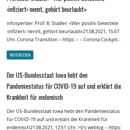
Medien
‹infiziert› nennt, gehört beurlaubt»
Politik
infosperber: Prof. B. Stadler: «Wer positiv Getestete
Wirtschaft
‹infiziert› nennt, gehört beurlaubt»21.08.2021, 15:07
Wissenschaft
Uhr. Corona Transition – https: – – Corona Cockpit…
WEITERLESEN
Der US-Bundesstaat Iowa hebt den
Gesellschaft
Medien
Pandemiestatus für COVID-19 auf und erklärt die
Politik
Krankheit für endemisch
Wirtschaft
Wissenschaft
Der US-Bundesstaat Iowa hebt den Pandemiestatus
für COVID-19 auf und erklärt die Krankheit für
endemisch21.08.2021, 12:51 Uhr. >b’s weblog – https: