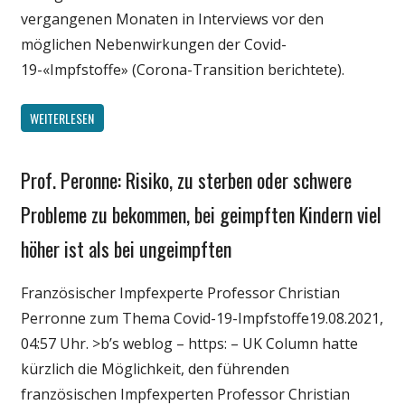
vergangenen Monaten in Interviews vor den
möglichen Nebenwirkungen der Covid-
19-«Impfstoffe» (Corona-Transition berichtete).
WEITERLESEN
Prof. Peronne: Risiko, zu sterben oder schwere
Gesellschaft
Medien
Probleme zu bekommen, bei geimpften Kindern viel
Politik
höher ist als bei ungeimpften
Wirtschaft
Wissenschaft
Französischer Impfexperte Professor Christian
Perronne zum Thema Covid-19-Impfstoffe19.08.2021,
04:57 Uhr. >b’s weblog – https: – UK Column hatte
kürzlich die Möglichkeit, den führenden
französischen Impfexperten Professor Christian