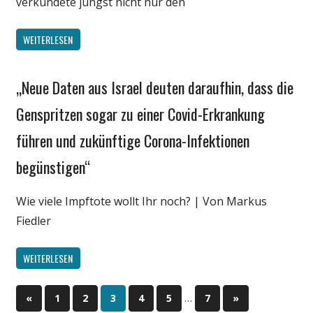
verkündete jüngst nicht nur den
WEITERLESEN
„Neue Daten aus Israel deuten daraufhin, dass die
Gesellschaft
Medien
Genspritzen sogar zu einer Covid-Erkrankung
Politik
führen und zukünftige Corona-Infektionen
Wirtschaft
begünstigen“
Wissenschaft
Wie viele Impftote wollt Ihr noch? | Von Markus
Fiedler
WEITERLESEN
…
«
Vorherige
1
2
3
4
5
7
Nächste
»
Beitragsnavigation