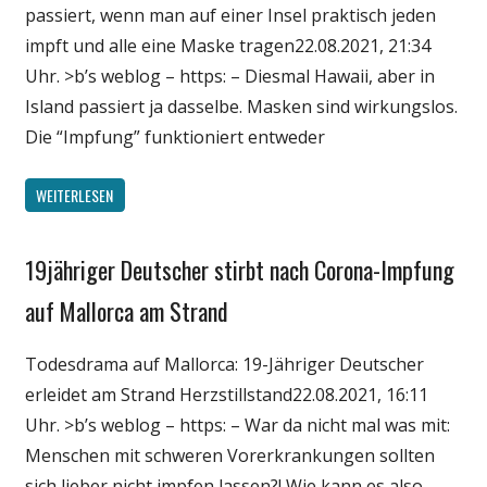
passiert, wenn man auf einer Insel praktisch jeden
impft und alle eine Maske tragen22.08.2021, 21:34
Uhr. >b’s weblog – https: – Diesmal Hawaii, aber in
Island passiert ja dasselbe. Masken sind wirkungslos.
Die “Impfung” funktioniert entweder
WEITERLESEN
19jähriger Deutscher stirbt nach Corona-Impfung
Gesellschaft
Medien
auf Mallorca am Strand
Politik
Todesdrama auf Mallorca: 19-Jähriger Deutscher
Wirtschaft
erleidet am Strand Herzstillstand22.08.2021, 16:11
Wissenschaft
Uhr. >b’s weblog – https: – War da nicht mal was mit:
Menschen mit schweren Vorerkrankungen sollten
sich lieber nicht impfen lassen?! Wie kann es also