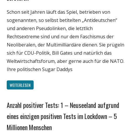
Politik
Schon seit Jahren läuft das Spiel, betrieben von
Wirtschaft
sogenannten, so selbst betitelten „Antideutschen“
Wissenschaft
und anderen Pseudolinken, die letztlich
Rechtsextreme sind und nur dem Faschismus der
Neoliberalen, der Multimilliardäre dienen. Sie prügeln
sich für CDU-Politik, Bill Gates und natürlich das
Weltwirtschaftsforum, aber gerne auch für die NATO.
Ihre politischen Sugar Daddys
WEITERLESEN
Anzahl positiver Tests: 1 – Neuseeland aufgrund
Gesellschaft
Medien
eines einzigen positiven Tests im Lockdown – 5
Politik
Millionen Menschen
Wirtschaft