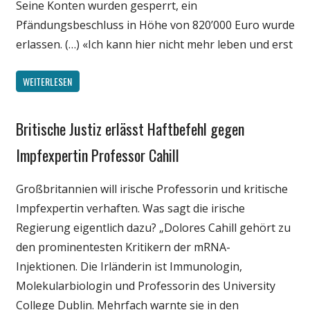
Seine Konten wurden gesperrt, ein
Pfändungsbeschluss in Höhe von 820’000 Euro wurde
erlassen. (…) «Ich kann hier nicht mehr leben und erst
WEITERLESEN
Britische Justiz erlässt Haftbefehl gegen
Gesellschaft
Medien
Impfexpertin Professor Cahill
Politik
Großbritannien will irische Professorin und kritische
Wirtschaft
Impfexpertin verhaften. Was sagt die irische
Wissenschaft
Regierung eigentlich dazu? „Dolores Cahill gehört zu
den prominentesten Kritikern der mRNA-
Injektionen. Die Irländerin ist Immunologin,
Molekularbiologin und Professorin des University
College Dublin. Mehrfach warnte sie in den