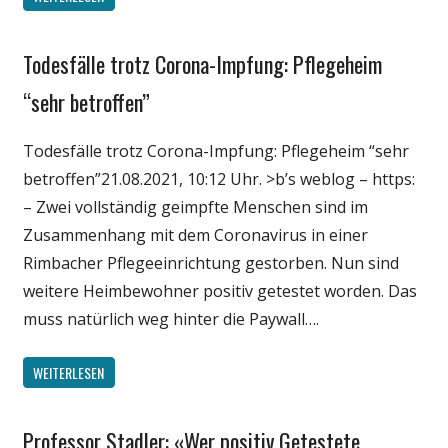
Todesfälle trotz Corona-Impfung: Pflegeheim
Gesellschaft
Medien
“sehr betroffen”
Politik
Todesfälle trotz Corona-Impfung: Pflegeheim “sehr
Wirtschaft
betroffen”21.08.2021, 10:12 Uhr. >b’s weblog – https:
Wissenschaft
– Zwei vollständig geimpfte Menschen sind im
Zusammenhang mit dem Coronavirus in einer
Rimbacher Pflegeeinrichtung gestorben. Nun sind
weitere Heimbewohner positiv getestet worden. Das
muss natürlich weg hinter die Paywall….
WEITERLESEN
Professor Stadler: «Wer positiv Getestete
Gesellschaft