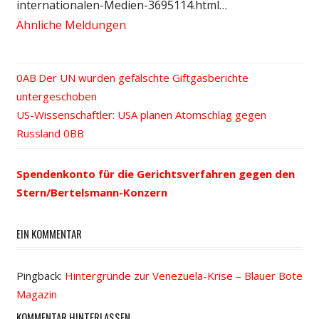
internationalen-Medien-3695114.html…
Ähnliche Meldungen
Vorheriger
Der UN wurden gefälschte Giftgasberichte
Beitrags-
untergeschoben
Beitrag:
Nächster
US-Wissenschaftler: USA planen Atomschlag gegen
Navigation
Beitrag:
Russland
Spendenkonto für die Gerichtsverfahren gegen den
Stern/Bertelsmann-Konzern
EIN KOMMENTAR
Pingback:
Hintergründe zur Venezuela-Krise – Blauer Bote
Magazin
KOMMENTAR HINTERLASSEN