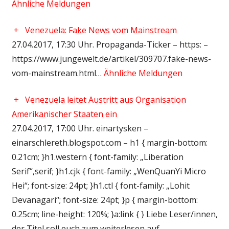
Ähnliche Meldungen
+
Venezuela: Fake News vom Mainstream
27.04.2017, 17:30 Uhr. Propaganda-Ticker – https: –
https://www.jungewelt.de/artikel/309707.fake-news-
vom-mainstream.html…
Ähnliche Meldungen
+
Venezuela leitet Austritt aus Organisation
Amerikanischer Staaten ein
27.04.2017, 17:00 Uhr. einartysken –
einarschlereth.blogspot.com – h1 { margin-bottom:
0.21cm; }h1.western { font-family: „Liberation
Serif“,serif; }h1.cjk { font-family: „WenQuanYi Micro
Hei“; font-size: 24pt; }h1.ctl { font-family: „Lohit
Devanagari“; font-size: 24pt; }p { margin-bottom:
0.25cm; line-height: 120%; }a:link { } Liebe Leser/innen,
der Titel soll euch zum weiterlesen auf…