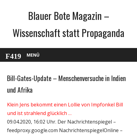
Zum
Blauer Bote Magazin –
Inhalt
springen
Wissenschaft statt Propaganda
MENÜ
Bill-Gates-Update – Menschenversuche in Indien
Gesellschaft
Medien
und Afrika
Politik
Klein Jens bekommt einen Lollie von Impfonkel Bill
Wirtschaft
und ist strahlend glücklich …
Wissenschaft
09.04.2020, 16:02 Uhr. Der Nachrichtenspiegel –
feedproxy.google.com NachrichtenspiegelOnline –