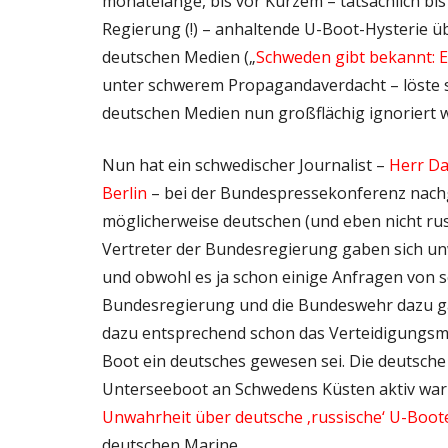
monatelange, bis vor Kurzem – tatsächlich bi
Regierung (!) – anhaltende U-Boot-Hysterie ü
deutschen Medien („
Schweden gibt bekannt: E
unter schwerem Propagandaverdacht – löste sic
deutschen Medien nun großflächig ignoriert w
Nun hat ein schwedischer Journalist –
Herr Da
Berlin
– bei der Bundespressekonferenz nachg
möglicherweise deutschen (und eben nicht rus
Vertreter der Bundesregierung gaben sich un
und obwohl es ja schon einige Anfragen von sc
Bundesregierung und die Bundeswehr dazu gab
dazu entsprechend schon das Verteidigungsmin
Boot ein deutsches gewesen sei. Die deutsche 
Unterseeboot an Schwedens Küsten aktiv war 
Unwahrheit über deutsche ‚russische‘ U-Boo
deutschen Marine.