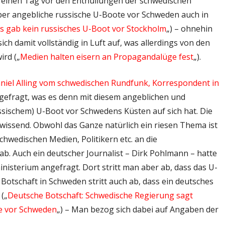
s einen Tag vor den Enthüllungen der schwedischen
ber angebliche russische U-Boote vor Schweden auch in
s gab kein russisches U-Boot vor Stockholm
„) – ohnehin
h damit vollständig in Luft auf, was allerdings von den
ird („
Medien halten eisern an Propagandalüge fest
„).
niel Alling vom schwedischen Rundfunk, Korrespondent in
efragt, was es denn mit diesem angeblichen und
sischem) U-Boot vor Schwedens Küsten auf sich hat. Die
wissend. Obwohl das Ganze natürlich ein riesen Thema ist
hwedischen Medien, Politikern etc. an die
. Auch ein deutscher Journalist – Dirk Pohlmann – hatte
isterium angefragt. Dort stritt man aber ab, dass das U-
Botschaft in Schweden stritt auch ab, dass ein deutsches
(„
Deutsche Botschaft: Schwedische Regierung sagt
te vor Schweden
„) – Man bezog sich dabei auf Angaben der