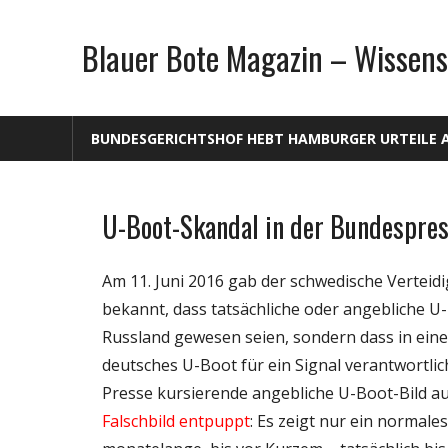
Zum
Inhalt
Blauer Bote Magazin – Wissens
springen
BUNDESGERICHTSHOF HEBT HAMBURGER URTEILE 
U-Boot-Skandal in der Bundespre
Gesellschaft
Medien
Am 11. Juni 2016 gab der schwedische Vertei
Politik
bekannt, dass tatsächliche oder angebliche 
Wissenschaft
Russland gewesen seien, sondern dass in einem
deutsches U-Boot für ein Signal verantwortlic
Presse kursierende angebliche U-Boot-Bild a
Falschbild entpuppt
: Es zeigt nur ein normale