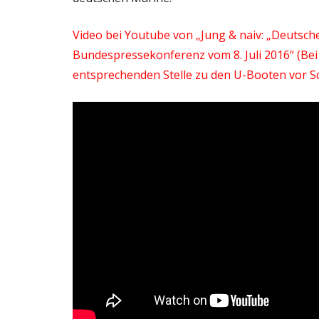
Video bei Youtube von „Jung & naiv: „Deutsc
Bundespressekonferenz vom 8. Juli 2016“ (Bei K
entsprechenden Stelle zu den U-Booten vor S