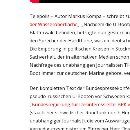
Telepolis – Autor Markus Kompa – schreibt zu 
der Wasseroberfläche
„: „Nachdem die U-Boote
Blätterwald befinden, befragte nun gestern 
den Sprecher der Hardthöhe, was ein deutsch
Die Empörung in politischen Kreisen in Stock
Sachverhalt, der in alternativen Medien schon 
Nachfrage des unabhängigen Journalisten Tilo
Boot immer zur deutschen Marine gehöre, ver
Den kompletten Text der Bundespressekonfer
pseudo-russischen U-Booten vor Schweden ka
„
Bundesregierung für Desinteressierte: BPK vo
(staatlicher schwedischer Rundfunk durch Herr
unabhängiger Journalist), die vom Auswärtige
Verteidigungsministerium (Sprecher Herr Flos