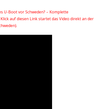
hes U-Boot vor Schweden? – Komplette
lick auf diesen Link startet das Video direkt an der
chweden).