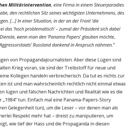
hen Militärintervention
, eine Firma in einem Steuerparadies
abe, den rechtlichen Sitz seines wichtigsten Unternehmens, des
. […] In einer Situation, in der an der Front ‘die
 sei das ‘hoch problematisch’ – zumal der Präsident sich dabei
n Dienste, wenn man den ‘Panama Papers’ glauben möchte,
 ‘Aggressorstaats’ Russland dankend in Anspruch nähmen.”
 Lügen von Propagandajournalisten. Aber diese Lügen sind
alten Krieg voran, sie sind der Treibstoff für neue und
ine Kollegen handeln verbrecherisch. Da tut es nichts zur
en ist und man wahrscheinlich rechtlich nicht einmal etwas
 lügen und fälschen Nachrichten und Realität wie es die
er „1984“ tun. Einfach mal eine Panama-Papers-Story
ren Gelegenheit tun), um die Leser – vor denen man als
inerlei Respekt mehr hat – dreist zu manipulieren, um
eigt, wie tief der Hass und die Propaganda in diesen