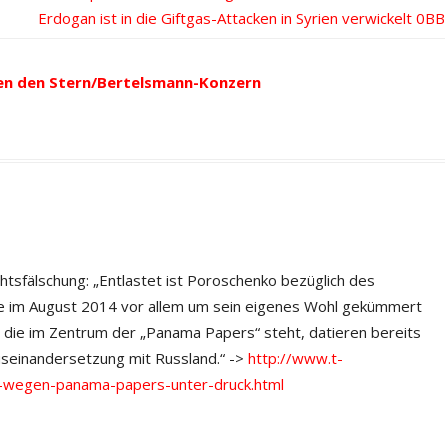
Nächster
Erdogan ist in die Giftgas-Attacken in Syrien verwickelt
Beitrag:
en den Stern/Bertelsmann-Konzern
ichtsfälschung: „Entlastet ist Poroschenko bezüglich des
ine im August 2014 vor allem um sein eigenes Wohl gekümmert
, die im Zentrum der „Panama Papers“ steht, datieren bereits
seinandersetzung mit Russland.“ ->
http://www.t-
o-wegen-panama-papers-unter-druck.html