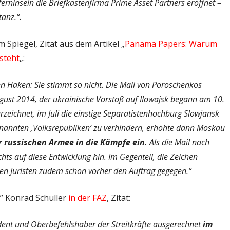
ferninseln die Briefkastenfirma Prime Asset Partners eröffnet –
tanz.“.
m Spiegel, Zitat aus dem Artikel „
Panama Papers: Warum
steht
„:
n Haken: Sie stimmt so nicht. Die Mail von Poroschenkos
ugust 2014, der ukrainische Vorstoß auf Ilowajsk begann am 10.
zeichnet, im Juli die einstige Separatistenhochburg Slowjansk
rnannten ‚Volksrepubliken‘ zu verhindern, erhöhte dann Moskau
r russischen Armee in die Kämpfe ein.
Als die Mail nach
ts auf diese Entwicklung hin. Im Gegenteil, die Zeichen
en Juristen zudem schon vorher den Auftrag gegegen.“
t” Konrad Schuller
in der FAZ
, Zitat:
dent und Oberbefehlshaber der Streitkräfte ausgerechnet
im