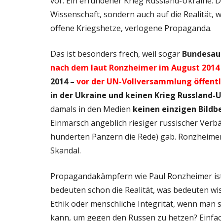
vor. Ein erfundener Krieg Russland-Ukraine. D
Wissenschaft, sondern auch auf die Realität,
offene Kriegshetze, verlogene Propaganda.
Das ist besonders frech, weil sogar
Bundesau
nach dem laut Ronzheimer im August 2014
2014 –
vor der UN-Vollversammlung öffent
in der Ukraine und keinen Krieg Russland
damals in den Medien
keinen einzigen Bildb
Einmarsch angeblich riesiger russischer Verbä
hunderten Panzern die Rede) gab. Ronzheimer w
Skandal.
Propagandakämpfern wie Paul Ronzheimer ist 
bedeuten schon die Realität, was bedeuten wi
Ethik oder menschliche Integrität, wenn man 
kann, um gegen den Russen zu hetzen? Einfac