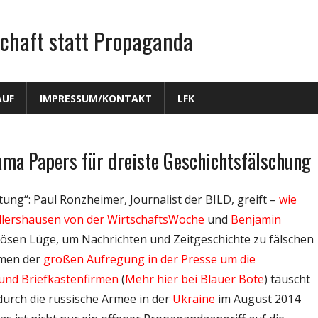
chaft statt Propaganda
AUF
IMPRESSUM/KONTAKT
LFK
ama Papers für dreiste Geschichtsfälschung
itung“: Paul Ronzheimer, Journalist der BILD, greift –
wie
illershausen von der WirtschaftsWoche
und
Benjamin
ösen Lüge, um Nachrichten und Zeitgeschichte zu fälschen
hmen der
großen Aufregung
in der Presse
um die
und Briefkastenfirmen
(
Mehr hier bei Blauer Bote
) täuscht
durch die russische Armee in der
Ukraine
im August 2014