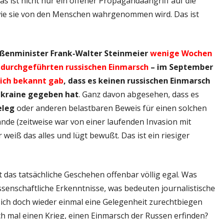
as ist nicht nur ein offener Propagandaangriff auf die
 wie sie von den Menschen wahrgenommen wird. Das ist
ßenminister Frank-Walter Steinmeier
wenige Wochen
 durchgeführten russischen Einmarsch
– im September
lich bekannt gab
, dass es keinen russischen Einmarsch
-Ukraine gegeben hat
. Ganz davon abgesehen, dass es
eleg
oder anderen belastbaren Beweis für einen solchen
nde (zeitweise war von einer laufenden Invasion mit
eiß das alles und lügt bewußt. Das ist ein riesiger
das tatsächliche Geschehen offenbar völlig egal. Was
ssenschaftliche Erkenntnisse, was bedeuten journalistische
sich doch wieder einmal eine Gelegenheit zurechtbiegen
h mal einen Krieg, einen Einmarsch der Russen erfinden?