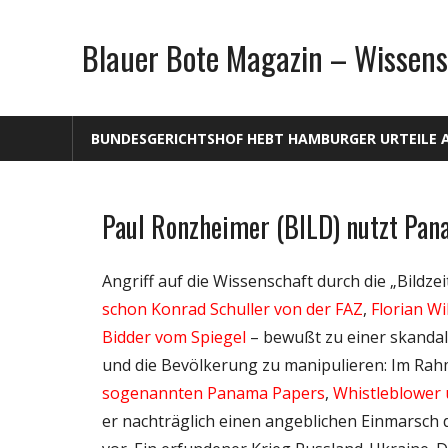
Zum
Inhalt
Blauer Bote Magazin – Wissens
springen
BUNDESGERICHTSHOF HEBT HAMBURGER URTEILE 
Paul Ronzheimer (BILD) nutzt Pan
Gesellschaft
Medien
Angriff auf die Wissenschaft durch die „Bildze
Politik
schon Konrad Schuller von der FAZ
,
Florian W
Wissenschaft
Bidder vom Spiegel
– bewußt zu einer skandal
und die Bevölkerung zu manipulieren: Im Ra
sogenannten
Panama Papers
,
Whistleblower
er nachträglich einen angeblichen Einmarsch 