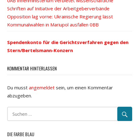
Vorheriger
Innenministerium verbietet wissenschaftliche
Beitrags-
Schriften auf Initiative der Arbeitgeberverbände
Beitrag:
Nächster
Opposition lag vorne: Ukrainische Regierung lässt
Navigation
Beitrag:
Kommunalwahlen in Mariupol ausfallen
Spendenkonto für die Gerichtsverfahren gegen den
Stern/Bertelsmann-Konzern
KOMMENTAR HINTERLASSEN
Du musst
angemeldet
sein, um einen Kommentar
abzugeben.
DIE FARBE BLAU