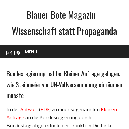
Zum
Blauer Bote Magazin –
Inhalt
springen
Wissenschaft statt Propaganda
MENÜ
Bundesregierung hat bei Kleiner Anfrage gelogen,
Gesellschaft
Medien
wie Steinmeier vor UN-Vollversammlung einräumen
Politik
musste
Wissenschaft
In der
Antwort
(
PDF
) zu einer sogenannten
Kleinen
Anfrage
an die Bundesregierung durch
Bundestagsabgeordnete der Franktion Die Linke –