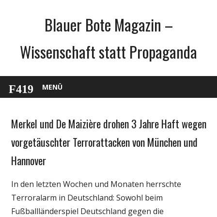
Zum
Blauer Bote Magazin –
Inhalt
springen
Wissenschaft statt Propaganda
MENÜ
Merkel und De Maizière drohen 3 Jahre Haft wegen
Gesellschaft
Medien
vorgetäuschter Terrorattacken von München und
Politik
Hannover
Wissenschaft
In den letzten Wochen und Monaten herrschte
Terroralarm in Deutschland: Sowohl beim
Fußballländerspiel Deutschland gegen die