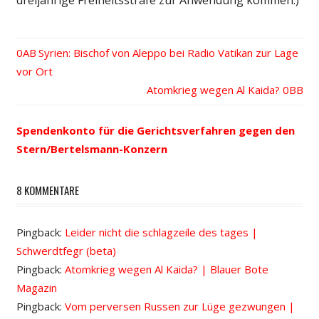
Vorheriger
Syrien: Bischof von Aleppo bei Radio Vatikan zur Lage
Beitrags-
vor Ort
Beitrag:
Nächster
Atomkrieg wegen Al Kaida?
Navigation
Beitrag:
Spendenkonto für die Gerichtsverfahren gegen den
Stern/Bertelsmann-Konzern
8 KOMMENTARE
Pingback:
Leider nicht die schlagzeile des tages |
Schwerdtfegr (beta)
Pingback:
Atomkrieg wegen Al Kaida? | Blauer Bote
Magazin
Pingback:
Vom perversen Russen zur Lüge gezwungen |