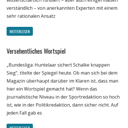
wissenschaftlich fundiert – aber auch einigermaßen
verständlich – von anerkannten Experten mit einem
sehr rationalen Ansatz
WEITERLESEN
Versehentliches Wortspiel
Medien
Satire
„Bundesliga: Huntelaar sichert Schalke knappen
Sport
Sieg“, titelte der Spiegel heute. Ob man sich bei dem
Unterhaltung
Magazin überhaupt darüber im Klaren ist, dass man
hier ein Wortspiel gemacht hat? Wenn das
journalistische Niveau in der Sportredaktion so hoch
ist, wie in der Politikredaktion, dann sicher nicht. Auf
jeden Fall gab es
WEITERLESEN