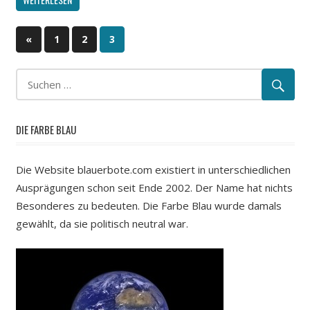
«
Vorherige
1
2
3
Beitragsnavigation
Beiträge
DIE FARBE BLAU
Die Website blauerbote.com existiert in unterschiedlichen
Ausprägungen schon seit Ende 2002. Der Name hat nichts
Besonderes zu bedeuten. Die Farbe Blau wurde damals
gewählt, da sie politisch neutral war.