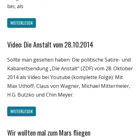
bei, als
WEITERLESEN
Video: Die Anstalt vom 28.10.2014
Gesellschaft
Internet
Sollte man gesehen haben: Die politische Satire- und
Medien
Kabarettsendung „Die Anstalt“ (ZDF) vom 28. Oktober
Politik
2014 als Video bei Youtube (komplette Folge): Mit
Unterhaltung
Max Uthoff, Claus von Wagner, Michael Mittermeier,
Webfundstück
H.G. Butzko und Chin Meyer.
Wirtschaft
WEITERLESEN
Wir wollten mal zum Mars fliegen
Gesellschaft