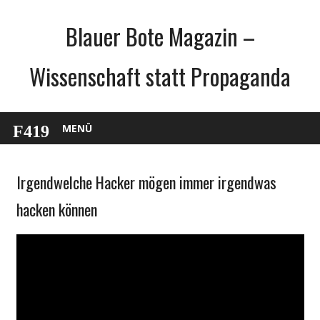
Zum
Blauer Bote Magazin –
Inhalt
springen
Wissenschaft statt Propaganda
MENÜ
Irgendwelche Hacker mögen immer irgendwas
Internet
Medien
hacken können
Politik
Technik
Unterhaltung
Webfundstück