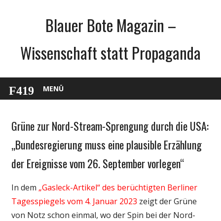
Zum
Blauer Bote Magazin –
Inhalt
springen
Wissenschaft statt Propaganda
MENÜ
Grüne zur Nord-Stream-Sprengung durch die USA:
Gesellschaft
Medien
„Bundesregierung muss eine plausible Erzählung
Politik
der Ereignisse vom 26. September vorlegen“
Wirtschaft
Wissenschaft
In dem
„Gasleck-Artikel“ des berüchtigten Berliner
Tagesspiegels vom 4. Januar 2023
zeigt der Grüne
von Notz schon einmal, wo der Spin bei der Nord-