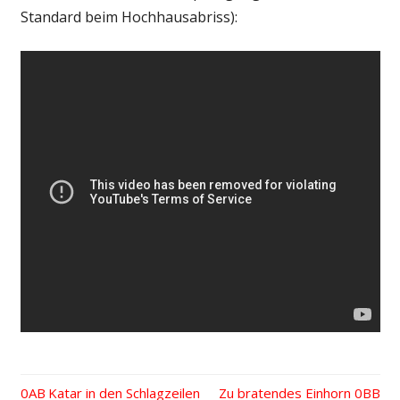
Standard beim Hochhausabriss):
Vorheriger
Katar in den Schlagzeilen
Nächster
Zu bratendes Einhorn