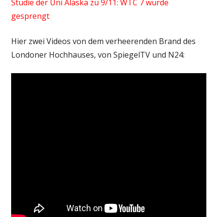
Studie der Uni Alaska zu 9/11: WTC 7 wurde
gesprengt
Hier zwei Videos von dem verheerenden Brand des
Londoner Hochhauses, von SpiegelTV und N24: