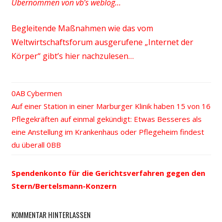
Übernommen von vb’s weblog…
Begleitende Maßnahmen wie das vom
Weltwirtschaftsforum ausgerufene „Internet der
Körper“ gibt’s hier nachzulesen…
Vorheriger
Cybermen
Beitrags-
Nächster
Auf einer Station in einer Marburger Klinik haben 15 von 16
Beitrag:
Beitrag:
Pflegekräften auf einmal gekündigt: Etwas Besseres als
Navigation
eine Anstellung im Krankenhaus oder Pflegeheim findest
du überall
Spendenkonto für die Gerichtsverfahren gegen den
Stern/Bertelsmann-Konzern
KOMMENTAR HINTERLASSEN