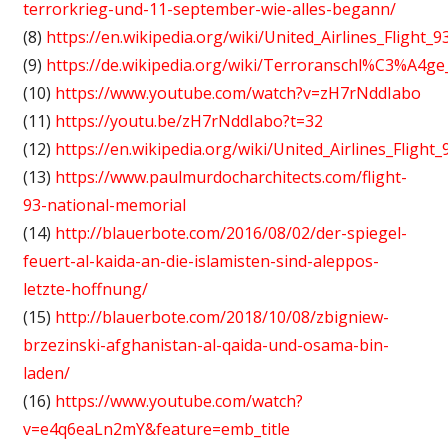
terrorkrieg-und-11-september-wie-alles-begann/
(8)
https://en.wikipedia.org/wiki/United_Airlines_Flight_
(9)
https://de.wikipedia.org/wiki/Terroranschl%C3%A4g
(10)
https://www.youtube.com/watch?v=zH7rNddIabo
(11)
https://youtu.be/zH7rNddIabo?t=32
(12)
https://en.wikipedia.org/wiki/United_Airlines_Flight
(13)
https://www.paulmurdocharchitects.com/flight-
93-national-memorial
(14)
http://blauerbote.com/2016/08/02/der-spiegel-
feuert-al-kaida-an-die-islamisten-sind-aleppos-
letzte-hoffnung/
(15)
http://blauerbote.com/2018/10/08/zbigniew-
brzezinski-afghanistan-al-qaida-und-osama-bin-
laden/
(16)
https://www.youtube.com/watch?
v=e4q6eaLn2mY&feature=emb_title