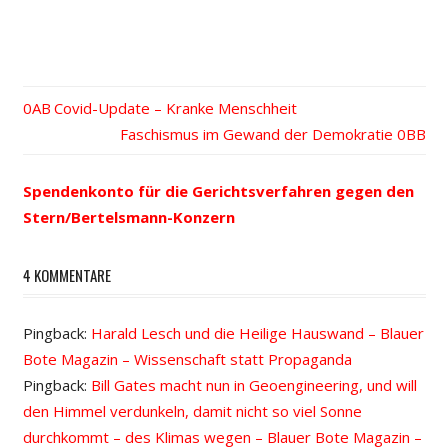
Vorheriger
Covid-Update – Kranke Menschheit
Beitrags-
Beitrag:
Nächster
Faschismus im Gewand der Demokratie
Beitrag:
Navigation
Spendenkonto für die Gerichtsverfahren gegen den
Stern/Bertelsmann-Konzern
4 KOMMENTARE
Pingback:
Harald Lesch und die Heilige Hauswand – Blauer
Bote Magazin – Wissenschaft statt Propaganda
Pingback:
Bill Gates macht nun in Geoengineering, und will
den Himmel verdunkeln, damit nicht so viel Sonne
durchkommt – des Klimas wegen – Blauer Bote Magazin –