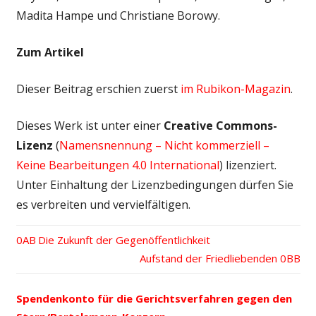
Madita Hampe und Christiane Borowy.
Zum Artikel
Dieser Beitrag erschien zuerst
im Rubikon-Magazin
.
Dieses Werk ist unter einer
Creative Commons-
Lizenz
(
Namensnennung – Nicht kommerziell –
Keine Bearbeitungen 4.0 International
) lizenziert.
Unter Einhaltung der Lizenzbedingungen dürfen Sie
es verbreiten und vervielfältigen.
Vorheriger
Die Zukunft der Gegenöffentlichkeit
Beitrags-
Beitrag:
Nächster
Aufstand der Friedliebenden
Beitrag:
Navigation
Spendenkonto für die Gerichtsverfahren gegen den