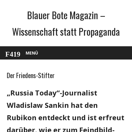
Zum
Blauer Bote Magazin –
Inhalt
springen
Wissenschaft statt Propaganda
MENÜ
Der Friedens-Stifter
Gesellschaft
Medien
„Russia Today“-Journalist
Politik
Wissenschaft
Wladislaw Sankin hat den
Rubikon entdeckt und ist erfreut
darüber, wie er zum Feindbild-