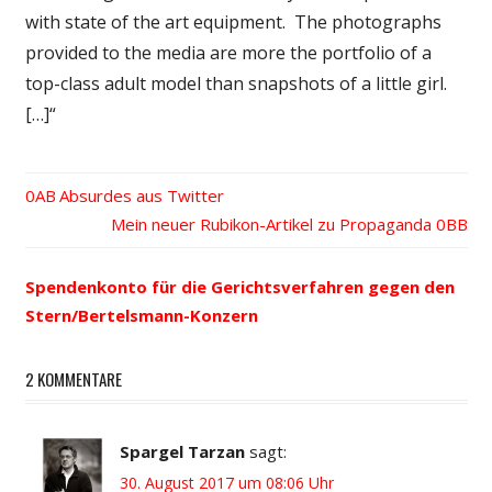
with state of the art equipment. The photographs
provided to the media are more the portfolio of a
top-class adult model than snapshots of a little girl.
[…]“
Vorheriger
Absurdes aus Twitter
Beitrags-
Beitrag:
Nächster
Mein neuer Rubikon-Artikel zu Propaganda
Beitrag:
Navigation
Spendenkonto für die Gerichtsverfahren gegen den
Stern/Bertelsmann-Konzern
2 KOMMENTARE
Spargel Tarzan
sagt:
30. August 2017 um 08:06 Uhr