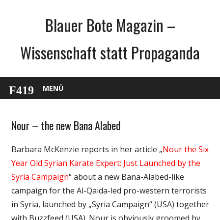
Zum
Blauer Bote Magazin –
Inhalt
springen
Wissenschaft statt Propaganda
MENÜ
Nour – the new Bana Alabed
English
Gesellschaft
Barbara McKenzie reports in her article „
Nour the Six
Internet
Year Old Syrian Karate Expert: Just Launched by the
Medien
Syria Campaign
“ about a new Bana-Alabed-like
Politik
campaign for the Al-Qaida-led pro-western terrorists
Webfundstück
in Syria, launched by „Syria Campaign“ (USA) together
Wissenschaft
with Buzzfeed (USA). Nour is obviously groomed by