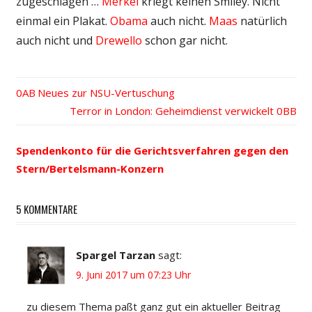
zugeschlagen …
Merkel
kriegt keinen Smiley. Nicht
einmal ein Plakat.
Obama
auch nicht.
Maas
natürlich
auch nicht und
Drewello
schon gar nicht.
Vorheriger
Neues zur NSU-Vertuschung
Beitrags-
Beitrag:
Nächster
Terror in London: Geheimdienst verwickelt
Beitrag:
Navigation
Spendenkonto für die Gerichtsverfahren gegen den
Stern/Bertelsmann-Konzern
5 KOMMENTARE
Spargel Tarzan
sagt:
9. Juni 2017 um 07:23 Uhr
zu diesem Thema paßt ganz gut ein aktueller Beitrag