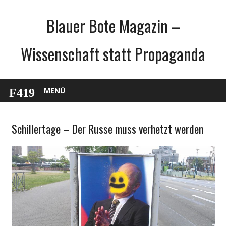
Zum
Blauer Bote Magazin –
Inhalt
springen
Wissenschaft statt Propaganda
MENÜ
Schillertage – Der Russe muss verhetzt werden
Gesellschaft
Politik
Unterhaltung
Wissenschaft