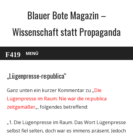
Zum
Blauer Bote Magazin –
Inhalt
springen
Wissenschaft statt Propaganda
MENÜ
„Lügenpresse-re:publica“
Gesellschaft
Internet
Ganz unten ein kurzer Kommentar zu „
Die
Medien
Lügenpresse im Raum: Nie war die re:publica
Politik
zeitgemäßer
„, folgendes betreffend:
Wissenschaft
„1. Die Lügenpresse im Raum. Das Wort Lügenpresse
selbst fiel selten, doch war es immens präsent. Jedoch