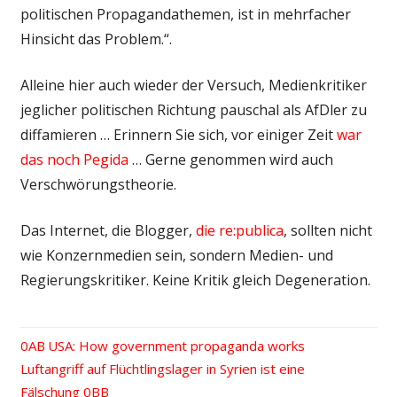
politischen Propagandathemen, ist in mehrfacher
Hinsicht das Problem.“.
Alleine hier auch wieder der Versuch, Medienkritiker
jeglicher politischen Richtung pauschal als AfDler zu
diffamieren … Erinnern Sie sich, vor einiger Zeit
war
das noch Pegida
… Gerne genommen wird auch
Verschwörungstheorie.
Das Internet, die Blogger,
die re:publica
, sollten nicht
wie Konzernmedien sein, sondern Medien- und
Regierungskritiker. Keine Kritik gleich Degeneration.
Vorheriger
USA: How government propaganda works
Beitrags-
Nächster
Luftangriff auf Flüchtlingslager in Syrien ist eine
Beitrag:
Beitrag:
Fälschung