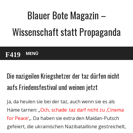
Zum
Blauer Bote Magazin –
Inhalt
springen
Wissenschaft statt Propaganda
MENÜ
Die nazigeilen Kriegshetzer der taz dürfen nicht
Gesellschaft
Medien
aufs Friedensfestival und weinen jetzt
Politik
Ja, da heulen sie bei der taz, auch wenn sie es als
Unterhaltung
Häme tarnen: „
Och, schade: taz darf nicht zu ‚Cinema
for Peace‘
„. Da haben sie extra den Maidan-Putsch
gefeiert, die ukrainischen Nazibataillone gestreichelt,