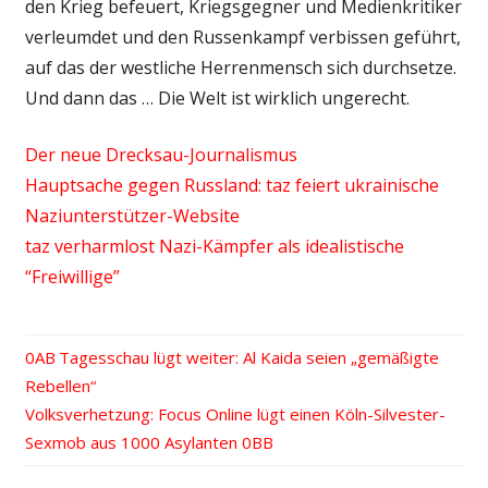
den Krieg befeuert, Kriegsgegner und Medienkritiker
verleumdet und den Russenkampf verbissen geführt,
auf das der westliche Herrenmensch sich durchsetze.
Und dann das … Die Welt ist wirklich ungerecht.
Der neue Drecksau-Journalismus
Hauptsache gegen Russland: taz feiert ukrainische
Naziunterstützer-Website
taz verharmlost Nazi-Kämpfer als idealistische
“Freiwillige”
Vorheriger
Tagesschau lügt weiter: Al Kaida seien „gemäßigte
Beitrags-
Rebellen“
Beitrag:
Nächster
Volksverhetzung: Focus Online lügt einen Köln-Silvester-
Navigation
Beitrag:
Sexmob aus 1000 Asylanten