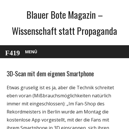
Zum
Blauer Bote Magazin –
Inhalt
springen
Wissenschaft statt Propaganda
MENÜ
3D-Scan mit dem eigenen Smartphone
Sport
Technik
Etwas gruselig ist es ja, aber die Technik schreitet
Webfundstück
eben voran (Mißbrauchsmöglichkeiten natürlich
Wirtschaft
immer mit eingeschlossen): „Im Fan-Shop des
Wissenschaft
Rekordmeisters in Berlin wurde am Montag die
kostenlose App vorgestellt, mit der die Fans mit
ihrem Smartphone in 3D einscannen, sich ihren