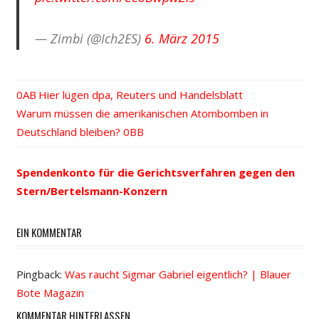
— Zimbi (@Ich2ES)
6. März 2015
Vorheriger
Hier lügen dpa, Reuters und Handelsblatt
Beitrags-
Nächster
Warum müssen die amerikanischen Atombomben in
Beitrag:
Beitrag:
Deutschland bleiben?
Navigation
Spendenkonto für die Gerichtsverfahren gegen den
Stern/Bertelsmann-Konzern
EIN KOMMENTAR
Pingback:
Was raucht Sigmar Gabriel eigentlich? | Blauer
Bote Magazin
KOMMENTAR HINTERLASSEN