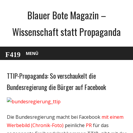
Zum
Blauer Bote Magazin –
Inhalt
springen
Wissenschaft statt Propaganda
MENÜ
TTIP-Propaganda: So verschaukelt die
Gesellschaft
Internet
Bundesregierung die Bürger auf Facebook
Politik
Webfundstück
Wirtschaft
Die Bundesregierung macht bei Facebook
mit einem
Werbebild (Chronik-Foto)
peinliche
PR
für das