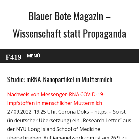
Zum
Blauer Bote Magazin –
Inhalt
springen
Wissenschaft statt Propaganda
MENÜ
Studie: mRNA-Nanopartikel in Muttermilch
Gesellschaft
Medien
Nachweis von Messenger-RNA COVID-19-
Politik
Impfstoffen in menschlicher Muttermilch
Wirtschaft
27.09.2022, 19:25 Uhr. Corona Doks – https: – So ist
Wissenschaft
(in deutscher Übersetzung) ein „Research Letter“ aus
der NYU Long Island School of Medicine
überschrieben. Auf jamanetwork.com ist am 26.9. zu