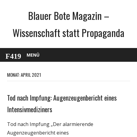
Zum
Blauer Bote Magazin –
Inhalt
springen
Wissenschaft statt Propaganda
MENÜ
MONAT: APRIL 2021
Tod nach Impfung: Augenzeugenbericht eines
Gesellschaft
Medien
Intensivmediziners
Politik
Tod nach Impfung „Der alarmierende
Wirtschaft
Augenzeugenbericht eines
Wissenschaft