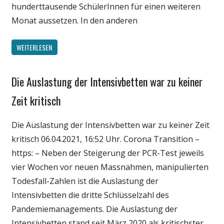
hunderttausende SchülerInnen für einen weiteren
Monat aussetzen. In den anderen
WEITERLESEN
Die Auslastung der Intensivbetten war zu keiner
Gesellschaft
Medien
Zeit kritisch
Politik
Die Auslastung der Intensivbetten war zu keiner Zeit
Wirtschaft
kritisch 06.04.2021, 16:52 Uhr. Corona Transition –
Wissenschaft
https: – Neben der Steigerung der PCR-Test jeweils
vier Wochen vor neuen Massnahmen, manipulierten
Todesfall-Zahlen ist die Auslastung der
Intensivbetten die dritte Schlüsselzahl des
Pandemiemanagements. Die Auslastung der
Intensivbetten stand seit März 2020 als kritischster