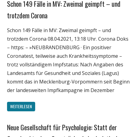
Schon 149 Fälle in MV: Zweimal geimpft – und
Gesellschaft
Medien
trotzdem Corona
Politik
Schon 149 Fälle in MV: Zweimal geimpft – und
Wirtschaft
trotzdem Corona 08.04.2021, 13:18 Uhr. Corona Doks
Wissenschaft
– https: – »NEUBRANDENBURG · Ein positiver
Coronatest, teilweise auch Krankheitssymptome –
trotz vollständigem Impfstatus: Nach Angaben des
Landesamts für Gesundheit und Soziales (Lagus)
kommt das in Mecklenburg-Vorpommern seit Beginn
der landesweiten Impfkampagne im Dezember
WEITERLESEN
Neue Gesellschaft für Psychologie: Statt der
Gesellschaft
Medien