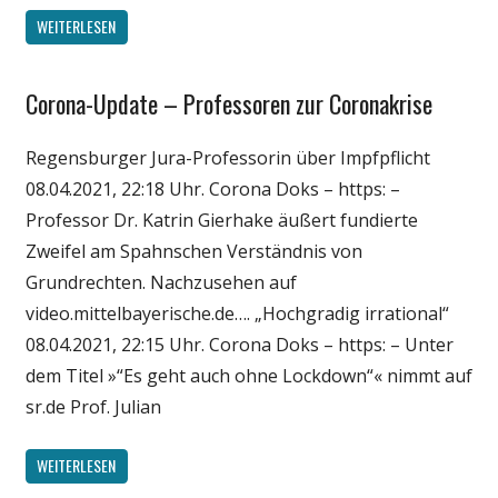
WEITERLESEN
Corona-Update – Professoren zur Coronakrise
Gesellschaft
Medien
Regensburger Jura-Professorin über Impfpflicht
Politik
08.04.2021, 22:18 Uhr. Corona Doks – https: –
Wirtschaft
Professor Dr. Katrin Gierhake äußert fundierte
Wissenschaft
Zweifel am Spahnschen Verständnis von
Grundrechten. Nachzusehen auf
video.mittelbayerische.de…. „Hochgradig irrational“
08.04.2021, 22:15 Uhr. Corona Doks – https: – Unter
dem Titel »“Es geht auch ohne Lockdown“« nimmt auf
sr.de Prof. Julian
WEITERLESEN