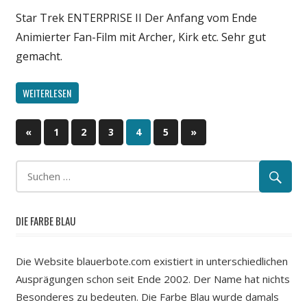
Star Trek ENTERPRISE II Der Anfang vom Ende
Animierter Fan-Film mit Archer, Kirk etc. Sehr gut
gemacht.
WEITERLESEN
«
Vorherige
1
2
3
4
5
Nächste
»
Beitragsnavigation
Beiträge
Beiträge
DIE FARBE BLAU
Die Website blauerbote.com existiert in unterschiedlichen
Ausprägungen schon seit Ende 2002. Der Name hat nichts
Besonderes zu bedeuten. Die Farbe Blau wurde damals