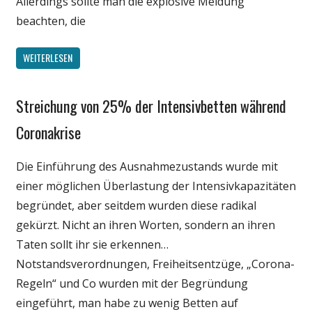
Allerdings sollte man die explosive Meldung
beachten, die
WEITERLESEN
Streichung von 25% der Intensivbetten während
Gesellschaft
Medien
Coronakrise
Politik
Die Einführung des Ausnahmezustands wurde mit
Wirtschaft
einer möglichen Überlastung der Intensivkapazitäten
Wissenschaft
begründet, aber seitdem wurden diese radikal
gekürzt. Nicht an ihren Worten, sondern an ihren
Taten sollt ihr sie erkennen…
Notstandsverordnungen, Freiheitsentzüge, „Corona-
Regeln“ und Co wurden mit der Begründung
eingeführt, man habe zu wenig Betten auf