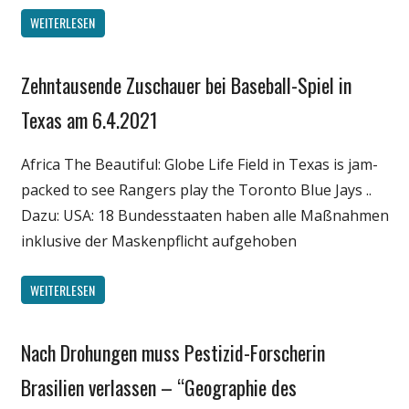
WEITERLESEN
Zehntausende Zuschauer bei Baseball-Spiel in
Gesellschaft
Medien
Texas am 6.4.2021
Politik
Africa The Beautiful: Globe Life Field in Texas is jam-
Wirtschaft
packed to see Rangers play the Toronto Blue Jays ..
Wissenschaft
Dazu: USA: 18 Bundesstaaten haben alle Maßnahmen
inklusive der Maskenpflicht aufgehoben
WEITERLESEN
Nach Drohungen muss Pestizid-Forscherin
Gesellschaft
Politik
Brasilien verlassen – “Geographie des
Wirtschaft