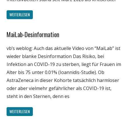
WEITERLESEN
MaiLab-Desinformation
Gesellschaft
Medien
vb’s weblog: Auch das aktuelle Video von “MaiLab” ist
Politik
wieder blanke Desinformation Das Risiko, bei
Wirtschaft
Infektion an COVID-19 zu sterben, liegt für Frauen im
Wissenschaft
Alter bis 75 unter 0.01% (Ioannidis-Studie). Ob
AstraZeneca in dieser Kohorte tatsächlich harmloser
oder aber vielmehr gefährlicher als COVID-19 ist,
steht in den Sternen, denn es
WEITERLESEN