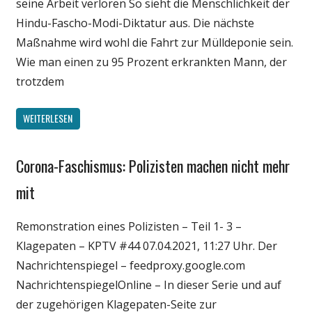
seine Arbeit verloren So sieht die Menschlichkeit der
Wissenschaft
Hindu-Fascho-Modi-Diktatur aus. Die nächste
Maßnahme wird wohl die Fahrt zur Mülldeponie sein.
Wie man einen zu 95 Prozent erkrankten Mann, der
trotzdem
WEITERLESEN
Corona-Faschismus: Polizisten machen nicht mehr
Gesellschaft
Medien
mit
Politik
Remonstration eines Polizisten – Teil 1- 3 –
Wirtschaft
Klagepaten – KPTV #44 07.04.2021, 11:27 Uhr. Der
Wissenschaft
Nachrichtenspiegel – feedproxy.google.com
NachrichtenspiegelOnline – In dieser Serie und auf
der zugehörigen Klagepaten-Seite zur