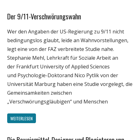
Der 9/11-Verschwörungswahn
Gesellschaft
Medien
Wer den Angaben der US-Regierung zu 9/11 nicht
Politik
bedingungslos glaubt, leide an Wahnvorstellungen,
Wirtschaft
legt eine von der FAZ verbreitete Studie nahe.
Wissenschaft
Stephanie Mehl, Lehrkraft für Soziale Arbeit an
der Frankfurt University of Applied Sciences
und Psychologie-Doktorand Nico Pytlik von der
Universität Marburg haben eine Studie vorgelegt, die
Gemeinsamkeiten zwischen
„Verschwörungsgläubigen“ und Menschen
WEITERLESEN
Die Beweismittel-Designer und Plagiatoren von
Gesellschaft