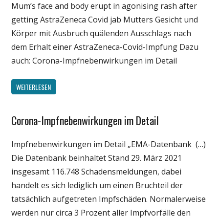
Mum’s face and body erupt in agonising rash after
Politik
getting AstraZeneca Covid jab Mutters Gesicht und
Wirtschaft
Körper mit Ausbruch quälenden Ausschlags nach
Wissenschaft
dem Erhalt einer AstraZeneca-Covid-Impfung Dazu
auch: Corona-Impfnebenwirkungen im Detail
WEITERLESEN
Corona-Impfnebenwirkungen im Detail
Gesellschaft
Medien
Impfnebenwirkungen im Detail „EMA-Datenbank (…)
Politik
Die Datenbank beinhaltet Stand 29. März 2021
Wirtschaft
insgesamt 116.748 Schadensmeldungen, dabei
Wissenschaft
handelt es sich lediglich um einen Bruchteil der
tatsächlich aufgetreten Impfschäden. Normalerweise
werden nur circa 3 Prozent aller Impfvorfälle den