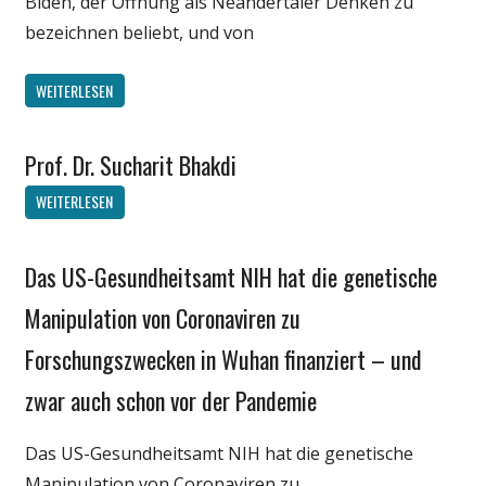
Biden, der Öffnung als Neandertaler Denken zu
bezeichnen beliebt, und von
WEITERLESEN
Prof. Dr. Sucharit Bhakdi
Gesellschaft
Medien
WEITERLESEN
Politik
Wirtschaft
Das US-Gesundheitsamt NIH hat die genetische
Gesellschaft
Wissenschaft
Medien
Manipulation von Coronaviren zu
Politik
Forschungszwecken in Wuhan finanziert – und
Wirtschaft
zwar auch schon vor der Pandemie
Wissenschaft
Das US-Gesundheitsamt NIH hat die genetische
Manipulation von Coronaviren zu