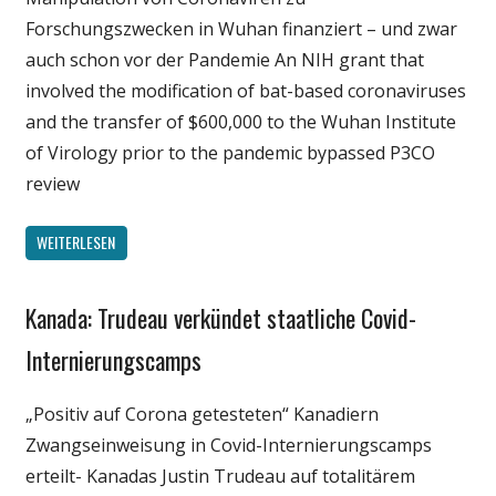
Forschungszwecken in Wuhan finanziert – und zwar
auch schon vor der Pandemie An NIH grant that
involved the modification of bat-based coronaviruses
and the transfer of $600,000 to the Wuhan Institute
of Virology prior to the pandemic bypassed P3CO
review
WEITERLESEN
Kanada: Trudeau verkündet staatliche Covid-
Gesellschaft
Medien
Internierungscamps
Politik
„Positiv auf Corona getesteten“ Kanadiern
Wirtschaft
Zwangseinweisung in Covid-Internierungscamps
Wissenschaft
erteilt- Kanadas Justin Trudeau auf totalitärem