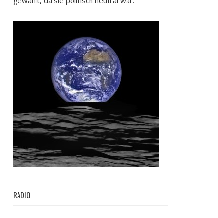
gewählt, da sie politisch neutral war.
RADIO