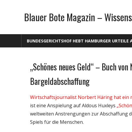
Zum
Inhalt
Blauer Bote Magazin – Wissens
springen
BUNDESGERICHTSHOF HEBT HAMBURGER URTEILE 
„Schönes neues Geld“ – Buch von 
Gesellschaft
Medien
Bargeldabschaffung
Politik
Wirtschaft
Wirtschaftsjournalist Norbert Häring hat ein 
Wissenschaft
ist eine Anspielung auf Aldous Huxleys
„Schön
weltweiten Anstrengungen zur Abschaffung de
Spiels für die Menschen.