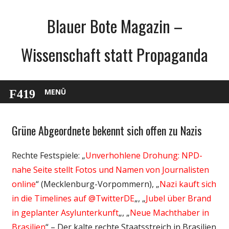
Zum
Blauer Bote Magazin –
Inhalt
springen
Wissenschaft statt Propaganda
MENÜ
Grüne Abgeordnete bekennt sich offen zu Nazis
Gesellschaft
Internet
Rechte Festspiele: „
Unverhohlene Drohung: NPD-
Medien
nahe Seite stellt Fotos und Namen von Journalisten
Politik
online
“ (Mecklenburg-Vorpommern), „
Nazi kauft sich
Wissenschaft
in die Timelines auf @TwitterDE
„, „
Jubel über Brand
in geplanter Asylunterkunft
„, „
Neue Machthaber in
Brasilien
“ – Der kalte rechte Staatsstreich in Brasilien