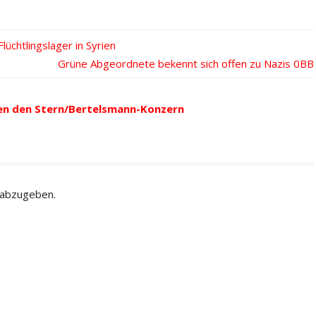
üchtlingslager in Syrien
Nächster
Grüne Abgeordnete bekennt sich offen zu Nazis
Beitrag:
en den Stern/Bertelsmann-Konzern
 abzugeben.