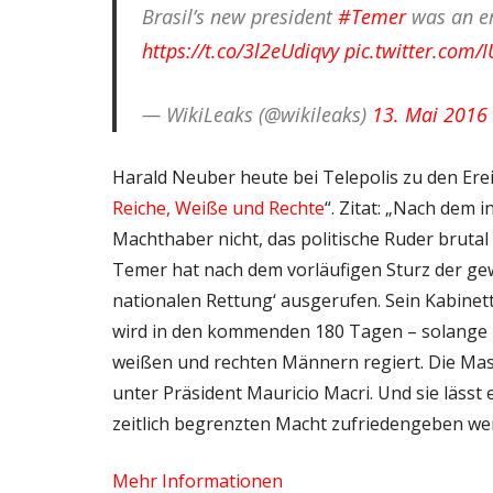
Brasil’s new president
#Temer
was an em
https://t.co/3l2eUdiqvy
pic.twitter.com
— WikiLeaks (@wikileaks)
13. Mai 2016
Harald Neuber heute bei Telepolis zu den Erei
Reiche, Weiße und Rechte
“. Zitat: „Nach dem 
Machthaber nicht, das politische Ruder brutal
Temer hat nach dem vorläufigen Sturz der gew
nationalen Rettung‘ ausgerufen. Sein Kabinett
wird in den kommenden 180 Tagen – solange is
weißen und rechten Männern regiert. Die Mass
unter Präsident Mauricio Macri. Und sie lässt
zeitlich begrenzten Macht zufriedengeben wer
Mehr Informationen