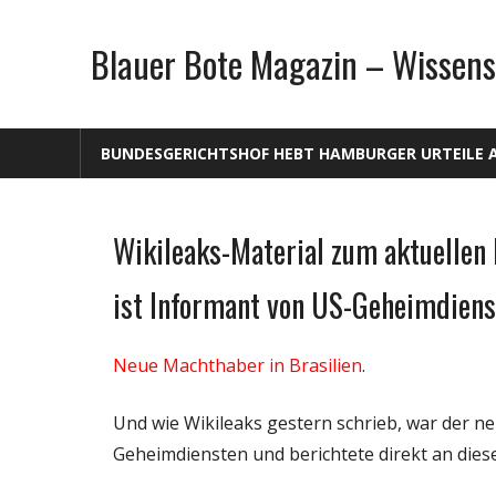
Zum
Inhalt
Blauer Bote Magazin – Wissens
springen
BUNDESGERICHTSHOF HEBT HAMBURGER URTEILE 
Wikileaks-Material zum aktuellen 
Gesellschaft
Internet
ist Informant von US-Geheimdiens
Medien
Politik
Neue Machthaber in Brasilien
.
Wissenschaft
Und wie Wikileaks gestern schrieb, war der n
Geheimdiensten und berichtete direkt an dies