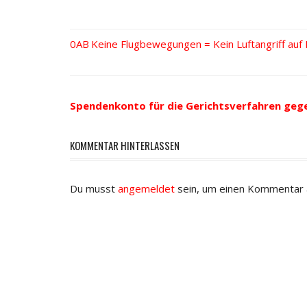
Vorheriger
Keine Flugbewegungen = Kein Luftangriff auf Fl
Beitrags-
Beitrag:
Navigation
Spendenkonto für die Gerichtsverfahren geg
KOMMENTAR HINTERLASSEN
Du musst
angemeldet
sein, um einen Kommentar