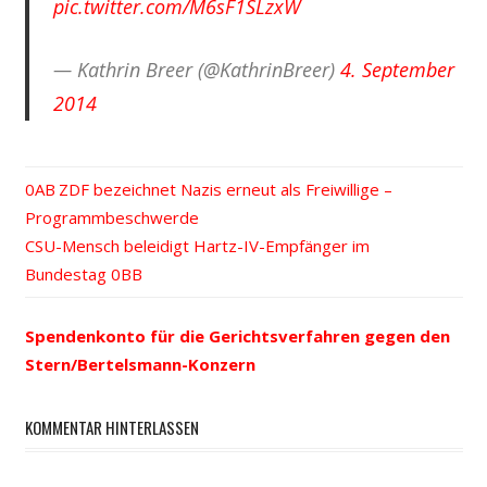
pic.twitter.com/M6sF1SLzxW
— Kathrin Breer (@KathrinBreer)
4. September
2014
Vorheriger
ZDF bezeichnet Nazis erneut als Freiwillige –
Beitrags-
Programmbeschwerde
Beitrag:
Nächster
CSU-Mensch beleidigt Hartz-IV-Empfänger im
Navigation
Beitrag:
Bundestag
Spendenkonto für die Gerichtsverfahren gegen den
Stern/Bertelsmann-Konzern
KOMMENTAR HINTERLASSEN