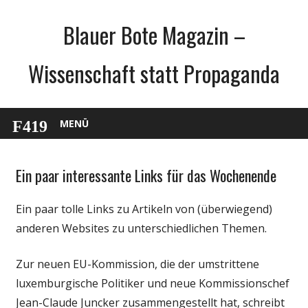
Zum
Blauer Bote Magazin –
Inhalt
springen
Wissenschaft statt Propaganda
MENÜ
Ein paar interessante Links für das Wochenende
Gesellschaft
Medien
Ein paar tolle Links zu Artikeln von (überwiegend)
Politik
anderen Websites zu unterschiedlichen Themen.
Unterhaltung
Webfundstück
Zur neuen EU-Kommission, die der umstrittene
Wirtschaft
luxemburgische Politiker und neue Kommissionschef
Jean-Claude Juncker zusammengestellt hat, schreibt