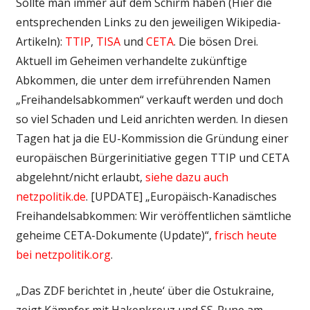
Sollte man immer auf dem Schirm haben (Hier die
entsprechenden Links zu den jeweiligen Wikipedia-
Artikeln):
TTIP
,
TISA
und
CETA
. Die bösen Drei.
Aktuell im Geheimen verhandelte zukünftige
Abkommen, die unter dem irreführenden Namen
„Freihandelsabkommen“ verkauft werden und doch
so viel Schaden und Leid anrichten werden. In diesen
Tagen hat ja die EU-Kommission die Gründung einer
europäischen Bürgerinitiative gegen TTIP und CETA
abgelehnt/nicht erlaubt,
siehe dazu auch
netzpolitik.de
. [UPDATE] „Europäisch-Kanadisches
Freihandelsabkommen: Wir veröffentlichen sämtliche
geheime CETA-Dokumente (Update)“,
frisch heute
bei netzpolitik.org
.
„Das ZDF berichtet in ‚heute‘ über die Ostukraine,
zeigt Kämpfer mit Hakenkreuz und SS-Rune am