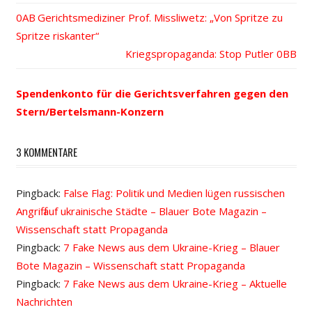
Vorheriger
Gerichtsmediziner Prof. Missliwetz: „Von Spritze zu
Beitrags-
Spritze riskanter“
Beitrag:
Nächster
Kriegspropaganda: Stop Putler
Navigation
Beitrag:
Spendenkonto für die Gerichtsverfahren gegen den
Stern/Bertelsmann-Konzern
3 KOMMENTARE
Pingback:
False Flag: Politik und Medien lügen russischen
Angriff auf ukrainische Städte – Blauer Bote Magazin –
Wissenschaft statt Propaganda
Pingback:
7 Fake News aus dem Ukraine-Krieg – Blauer
Bote Magazin – Wissenschaft statt Propaganda
Pingback:
7 Fake News aus dem Ukraine-Krieg – Aktuelle
Nachrichten