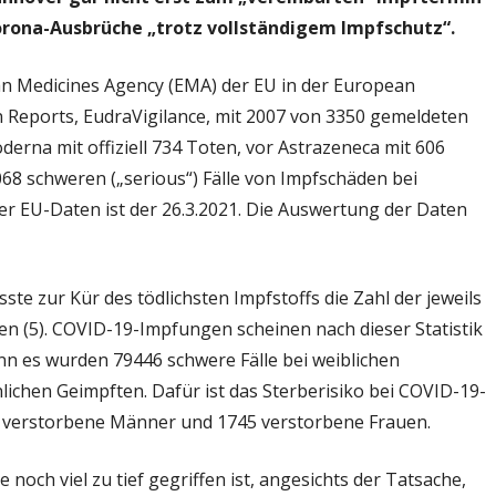
orona-Ausbrüche „trotz vollständigem Impfschutz“.
ean Medicines Agency (EMA) der EU in der European
 Reports, EudraVigilance, mit 2007 von 3350 gemeldeten
derna mit offiziell 734 Toten, vor Astrazeneca mit 606
068 schweren („serious“) Fälle von Impfschäden bei
er EU-Daten ist der 26.3.2021. Die Auswertung der Daten
te zur Kür des tödlichsten Impfstoffs die Zahl der jeweils
en (5). COVID-19-Impfungen scheinen nach dieser Statistik
enn es wurden 79446 schwere Fälle bei weiblichen
lichen Geimpften. Dafür ist das Sterberisiko bei COVID-19-
te verstorbene Männer und 1745 verstorbene Frauen.
e noch viel zu tief gegriffen ist, angesichts der Tatsache,