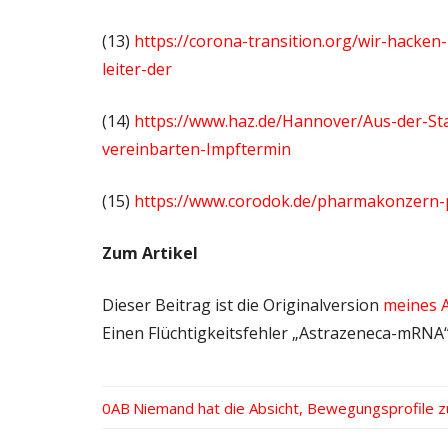
(13)
https://corona-transition.org/wir-hacke
leiter-der
(14)
https://www.haz.de/Hannover/Aus-der-S
vereinbarten-Impftermin
(15)
https://www.corodok.de/pharmakonzern-p
Zum Artikel
Dieser Beitrag ist die Originalversion
meines A
Einen Flüchtigkeitsfehler „Astrazeneca-mRNA“ 
Vorheriger
Niemand hat die Absicht, Bewegungsprofile zu
Beitrags-
Beitrag: