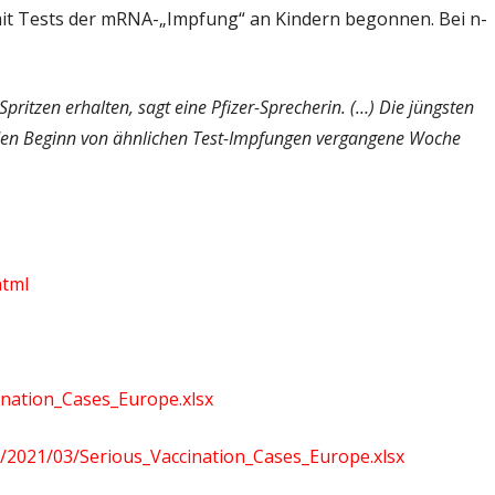
mit Tests der mRNA-„Impfung“ an Kindern begonnen. Bei n-
 Spritzen erhalten, sagt eine Pfizer-Sprecherin. (…) Die jüngsten
den Beginn von ähnlichen Test-Impfungen vergangene Woche
html
cination_Cases_Europe.xlsx
/2021/03/Serious_Vaccination_Cases_Europe.xlsx