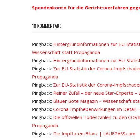
Navigation
Spendenkonto für die Gerichtsverfahren geg
10 KOMMENTARE
Pingback:
Hintergrundinformationen zur EU-Statis
Wissenschaft statt Propaganda
Pingback:
Hintergrundinformationen zur EU-Statis
Pingback:
Zur EU-Statistik der Corona-Impfschäde
Propaganda
Pingback:
Zur EU-Statistik der Corona-Impfschäden
Pingback:
Reiner Zufall – der neue Star-Experte 
Pingback:
Blauer Bote Magazin – Wissenschaft st
Pingback:
Corona-Impfnebenwirkungen im Detail – 
Pingback:
Die offiziellen Todeszahlen zu den COV
Propaganda
Pingback:
Die Impftoten-Bilanz | LAUFPASS.com