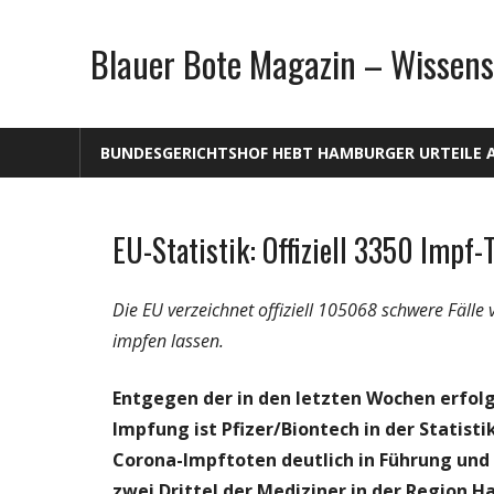
Zum
Inhalt
Blauer Bote Magazin – Wissens
springen
BUNDESGERICHTSHOF HEBT HAMBURGER URTEILE 
EU-Statistik: Offiziell 3350 Impf-
Gesellschaft
Medien
Die EU verzeichnet offiziell 105068 schwere Fäll
Politik
impfen lassen.
Wirtschaft
Wissenschaft
Entgegen der in den letzten Wochen erfolg
Impfung ist Pfizer/Biontech in der Statist
Corona-Impftoten deutlich in Führung und s
zwei Drittel der Mediziner in der Region 