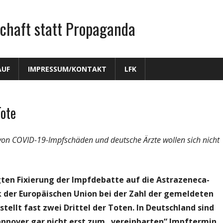
chaft statt Propaganda
AUF
IMPRESSUM/KONTAKT
LFK
Tote
e von COVID-19-Impfschäden und deutsche Ärzte wollen sich nicht
ten Fixierung der Impfdebatte auf die Astrazeneca-
ik der Europäischen Union bei der Zahl der gemeldeten
tellt fast zwei Drittel der Toten. In Deutschland sind
Hannover gar nicht erst zum „vereinbarten“ Impftermin