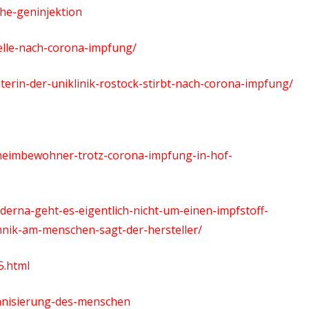
che-geninjektion
elle-nach-corona-impfung/
terin-der-uniklinik-rostock-stirbt-nach-corona-impfung/
-heimbewohner-trotz-corona-impfung-in-hof-
derna-geht-es-eigentlich-nicht-um-einen-impfstoff-
nik-am-menschen-sagt-der-hersteller/
5.html
chnisierung-des-menschen