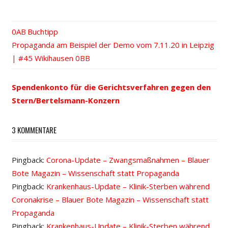
Vorheriger
Buchtipp
Beitrags-
Nächster
Propaganda am Beispiel der Demo vom 7.11.20 in Leipzig
Beitrag:
Beitrag:
| #45 Wikihausen
Navigation
Spendenkonto für die Gerichtsverfahren gegen den
Stern/Bertelsmann-Konzern
3 KOMMENTARE
Pingback:
Corona-Update – Zwangsmaßnahmen – Blauer
Bote Magazin – Wissenschaft statt Propaganda
Pingback:
Krankenhaus-Update – Klinik-Sterben während
Coronakrise – Blauer Bote Magazin – Wissenschaft statt
Propaganda
Pingback:
Krankenhaus-Update – Klinik-Sterben während