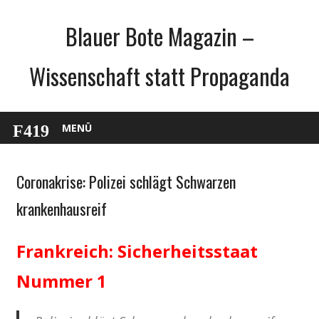
Zum
Blauer Bote Magazin –
Inhalt
springen
Wissenschaft statt Propaganda
MENÜ
Coronakrise: Polizei schlägt Schwarzen
Gesellschaft
Medien
krankenhausreif
Politik
Wirtschaft
Frankreich: Sicherheitsstaat
Wissenschaft
Nummer 1