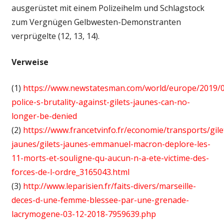
ausgerüstet mit einem Polizeihelm und Schlagstock
zum Vergnügen Gelbwesten-Demonstranten
verprügelte (12, 13, 14).
Verweise
(1)
https://www.newstatesman.com/world/europe/2019/0
police-s-brutality-against-gilets-jaunes-can-no-
longer-be-denied
(2)
https://www.francetvinfo.fr/economie/transports/gile
jaunes/gilets-jaunes-emmanuel-macron-deplore-les-
11-morts-et-souligne-qu-aucun-n-a-ete-victime-des-
forces-de-l-ordre_3165043.html
(3)
http://www.leparisien.fr/faits-divers/marseille-
deces-d-une-femme-blessee-par-une-grenade-
lacrymogene-03-12-2018-7959639.php