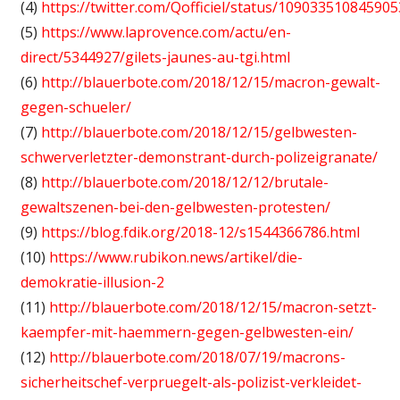
(4)
https://twitter.com/Qofficiel/status/10903351084590
(5)
https://www.laprovence.com/actu/en-
direct/5344927/gilets-jaunes-au-tgi.html
(6)
http://blauerbote.com/2018/12/15/macron-gewalt-
gegen-schueler/
(7)
http://blauerbote.com/2018/12/15/gelbwesten-
schwerverletzter-demonstrant-durch-polizeigranate/
(8)
http://blauerbote.com/2018/12/12/brutale-
gewaltszenen-bei-den-gelbwesten-protesten/
(9)
https://blog.fdik.org/2018-12/s1544366786.html
(10)
https://www.rubikon.news/artikel/die-
demokratie-illusion-2
(11)
http://blauerbote.com/2018/12/15/macron-setzt-
kaempfer-mit-haemmern-gegen-gelbwesten-ein/
(12)
http://blauerbote.com/2018/07/19/macrons-
sicherheitschef-verpruegelt-als-polizist-verkleidet-