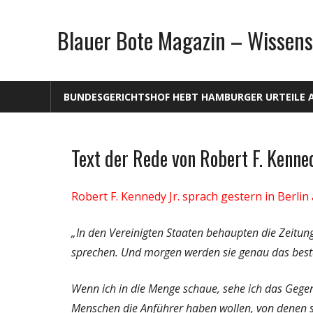
Zum
Inhalt
Blauer Bote Magazin – Wissens
springen
BUNDESGERICHTSHOF HEBT HAMBURGER URTEILE 
Text der Rede von Robert F. Kenned
Gesellschaft
Medien
Robert F. Kennedy Jr. sprach gestern in Berl
Politik
Wirtschaft
„In den Vereinigten Staaten behaupten die Zeitu
Wissenschaft
sprechen. Und morgen werden sie genau das bestä
Wenn ich in die Menge schaue, sehe ich das Gegen
Menschen die Anführer haben wollen, von denen si