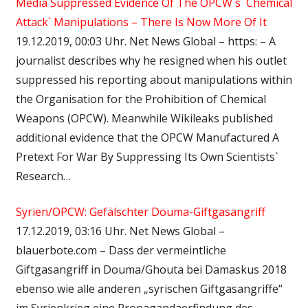
Media Suppressed Evidence Of The OPCW`s `Chemical
Attack` Manipulations – There Is Now More Of It
19.12.2019, 00:03 Uhr. Net News Global – https: – A
journalist describes why he resigned when his outlet
suppressed his reporting about manipulations within
the Organisation for the Prohibition of Chemical
Weapons (OPCW). Meanwhile Wikileaks published
additional evidence that the OPCW Manufactured A
Pretext For War By Suppressing Its Own Scientists`
Research…
Syrien/OPCW: Gefälschter Douma-Giftgasangriff
17.12.2019, 03:16 Uhr. Net News Global –
blauerbote.com – Dass der vermeintliche
Giftgasangriff in Douma/Ghouta bei Damaskus 2018
ebenso wie alle anderen „syrischen Giftgasangriffe“
im Syrienkrieg eine Propagandaerfindung des