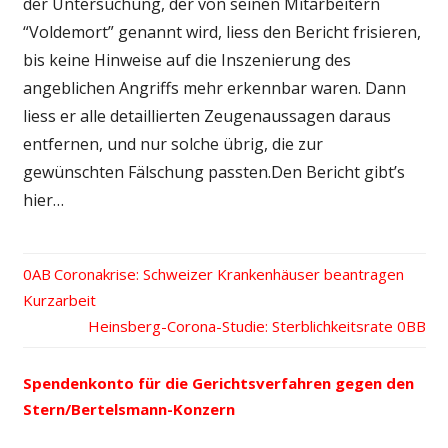
der Untersuchung, der von seinen Mitarbeitern
“Voldemort” genannt wird, liess den Bericht frisieren,
bis keine Hinweise auf die Inszenierung des
angeblichen Angriffs mehr erkennbar waren. Dann
liess er alle detaillierten Zeugenaussagen daraus
entfernen, und nur solche übrig, die zur
gewünschten Fälschung passten.Den Bericht gibt’s
hier…
Vorheriger
Coronakrise: Schweizer Krankenhäuser beantragen
Beitrags-
Kurzarbeit
Beitrag:
Nächster
Heinsberg-Corona-Studie: Sterblichkeitsrate
Navigation
Beitrag:
Spendenkonto für die Gerichtsverfahren gegen den
Stern/Bertelsmann-Konzern