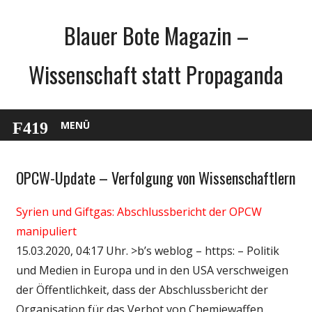
Zum
Blauer Bote Magazin –
Inhalt
springen
Wissenschaft statt Propaganda
MENÜ
OPCW-Update – Verfolgung von Wissenschaftlern
Gesellschaft
Medien
Syrien und Giftgas: Abschlussbericht der OPCW
Politik
manipuliert
Wissenschaft
15.03.2020, 04:17 Uhr. >b’s weblog – https: – Politik
und Medien in Europa und in den USA verschweigen
der Öffentlichkeit, dass der Abschlussbericht der
Organisation für das Verbot von Chemiewaffen