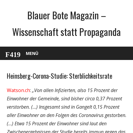
Zum
Blauer Bote Magazin –
Inhalt
springen
Wissenschaft statt Propaganda
MENÜ
Heinsberg-Corona-Studie: Sterblichkeitsrate
Gesellschaft
Medien
Watson.ch
:
„Von allen Infizierten, also 15 Prozent der
Politik
Einwohner der Gemeinde, sind bisher circa 0,37 Prozent
Wirtschaft
verstorben. (…) Insgesamt sind in Gangelt 0,15 Prozent
Wissenschaft
aller Einwohner an den Folgen des Coronavirus gestorben.
(…) Etwa 15 Prozent der Einwohner sind laut den
Zwischenergebnissen der Studie bereits immun gegen das