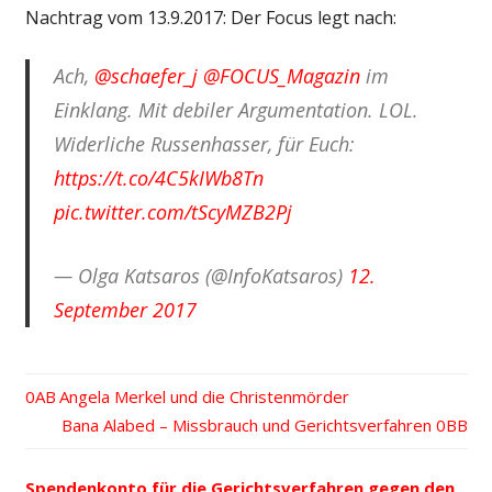
Nachtrag vom 13.9.2017: Der Focus legt nach:
Ach,
@schaefer_j
@FOCUS_Magazin
im
Einklang. Mit debiler Argumentation. LOL.
Widerliche Russenhasser, für Euch:
https://t.co/4C5kIWb8Tn
pic.twitter.com/tScyMZB2Pj
— Olga Katsaros (@InfoKatsaros)
12.
September 2017
Vorheriger
Angela Merkel und die Christenmörder
Beitrags-
Beitrag:
Nächster
Bana Alabed – Missbrauch und Gerichtsverfahren
Beitrag:
Navigation
Spendenkonto für die Gerichtsverfahren gegen den