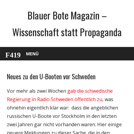
Zum
Blauer Bote Magazin –
Inhalt
springen
Wissenschaft statt Propaganda
MENÜ
Neues zu den U-Booten vor Schweden
Gesellschaft
Medien
Vor mehr als zwei Wochen
gab die schwedische
Politik
Regierung in Radio Schweden öffentlich zu
, was
Wissenschaft
ohnehin eigentlich klar war: dass die angeblichen
russischen U-Boote vor Stockholm in den letzten
zwei Jahren gar nicht vorhanden waren. Hier einige
neuere Meldungen zu dieser Sache, die in den