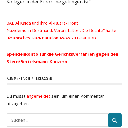
Kollegen in der Eurozone gelungen ist“.
Vorheriger
Al Kaida und ihre Al-Nusra-Front
Beitrags-
Nächster
Nazidemo in Dortmund: Veranstalter „Die Rechte“ hatte
Beitrag:
Beitrag:
ukrainisches Nazi-Bataillon Asow zu Gast
Navigation
Spendenkonto für die Gerichtsverfahren gegen den
Stern/Bertelsmann-Konzern
KOMMENTAR HINTERLASSEN
Du musst
angemeldet
sein, um einen Kommentar
abzugeben.