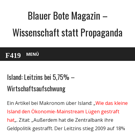
Zum
Blauer Bote Magazin –
Inhalt
springen
Wissenschaft statt Propaganda
MENÜ
Island: Leitzins bei 5,75% –
Gesellschaft
Medien
Wirtschaftsaufschwung
Politik
Ein Artikel bei Makronom über Island: „
Wie das kleine
Wirtschaft
Island den Ökonomie-Mainstream Lügen gestraft
Wissenschaft
hat
„. Zitat: „Außerdem hat die Zentralbank ihre
Geldpolitik gestrafft. Der Leitzins stieg 2009 auf 18%