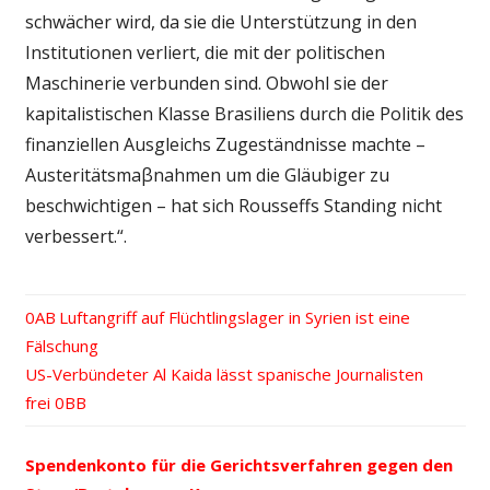
schwächer wird, da sie die Unterstützung in den
Institutionen verliert, die mit der politischen
Maschinerie verbunden sind. Obwohl sie der
kapitalistischen Klasse Brasiliens durch die Politik des
finanziellen Ausgleichs Zugeständnisse machte –
Austeritätsmaβnahmen um die Gläubiger zu
beschwichtigen – hat sich Rousseffs Standing nicht
verbessert.“.
Vorheriger
Luftangriff auf Flüchtlingslager in Syrien ist eine
Beitrags-
Fälschung
Beitrag:
Nächster
US-Verbündeter Al Kaida lässt spanische Journalisten
Navigation
Beitrag:
frei
Spendenkonto für die Gerichtsverfahren gegen den