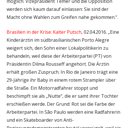
möglich. Vizepräsident Temer und die Opposition
werden sich kaum darauf einlassen: Sie sind der
Macht ohne Wahlen zum Greifen nahe gekommen.“.
Brasilien in der Krise: Kalter Putsch
, 02.04.2016. „Eine
Kinderärztin im südbrasilianischen Porto Alegre
weigert sich, den Sohn einer Lokalpolitikerin zu
behandeln, weil diese der Arbeiterpartei (PT) von
Präsidentin Dilma Rousseff angehört. Die Ärztin
erhält großen Zuspruch. In Rio de Janeiro trägt eine
29-Jährige ihr Baby in einem rotem Strampler über
die Straße. Ein Motorradfahrer stoppt und
beschimpft sie als „Nutte“, die er samt ihrer Tochter
erschießen werde. Der Grund: Rot sei die Farbe der
Arbeiterpartei. In São Paulo werden eine Radfahrerin
und ein Skateboarder von Anti-
Regierungsdemonstranten brutal verprügelt, weil sie