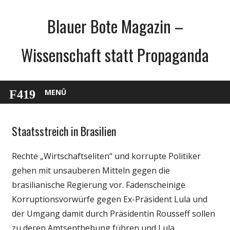
Zum
Blauer Bote Magazin –
Inhalt
springen
Wissenschaft statt Propaganda
MENÜ
Staatsstreich in Brasilien
Gesellschaft
Medien
Rechte „Wirtschaftseliten“ und korrupte Politiker
Politik
gehen mit unsauberen Mitteln gegen die
Wirtschaft
brasilianische Regierung vor. Fadenscheinige
Wissenschaft
Korruptionsvorwürfe gegen Ex-Präsident Lula und
der Umgang damit durch Präsidentin Rousseff sollen
zu deren Amtsenthebung führen und Lula